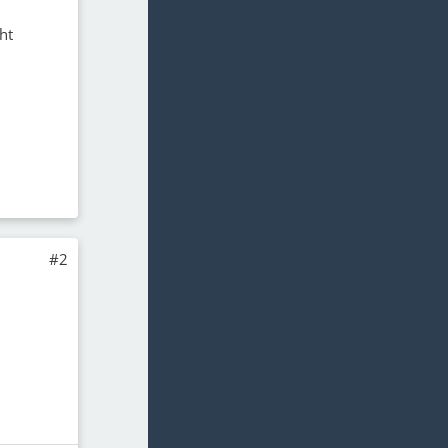
ht
#2