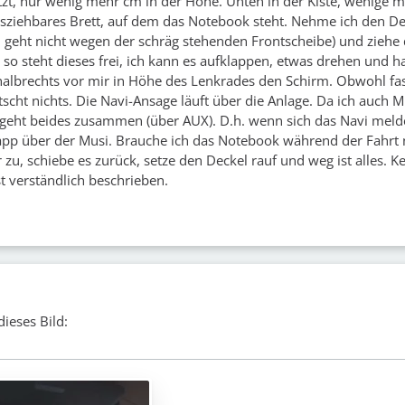
zt, nur wenig mehr cm in der Höhe. Unten in der Kiste, wenige
usziehbares Brett, auf dem das Notebook steht. Nehme ich den De
n geht nicht wegen der schräg stehenden Frontscheibe) und ziehe 
so steht dieses frei, ich kann es aufklappen, etwas drehen und 
albrechts vor mir in Höhe des Lenkrades den Schirm. Obwohl fa
tscht nichts. Die Navi-Ansage läuft über die Anlage. Da ich auch 
 geht beides zusammen (über AUX). D.h. wenn sich das Navi meld
app über der Musi. Brauche ich das Notebook während der Fahrt n
 zu, schiebe es zurück, setze den Deckel rauf und weg ist alles. K
 ist verständlich beschrieben.
ieses Bild: