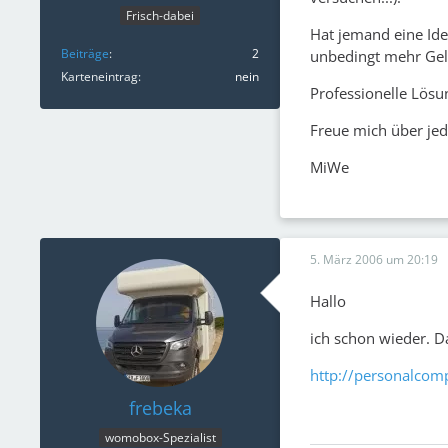
Frisch-dabei
Hat jemand eine Idee
Beiträge
2
unbedingt mehr Geld
Karteneintrag
nein
Professionelle Lösu
Freue mich über je
MiWe
5. März 2006 um 20:19
Hallo
ich schon wieder. D
http://personalcom
frebeka
womobox-Spezialist