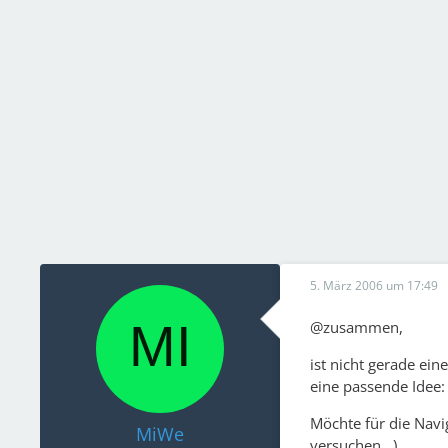
5. März 2006 um 17:49
@zusammen,
ist nicht gerade ein
eine passende Idee:
Möchte für die Navi
MiWe
versuchen...).