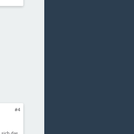
#4
 sich das