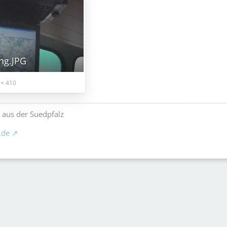
ng.JPG
× 410
 aus der Suedpfalz
.de