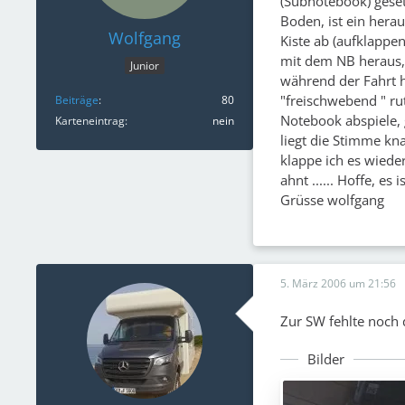
(Subnotebook) geset
Boden, ist ein hera
Wolfgang
Kiste ab (aufklappe
mit dem NB heraus, 
Junior
während der Fahrt h
"freischwebend " ru
Beiträge
80
Notebook abspiele,
Karteneintrag
nein
liegt die Stimme kn
klappe ich es wieder
ahnt ...... Hoffe, es
Grüsse wolfgang
5. März 2006 um 21:56
Zur SW fehlte noch d
Bilder