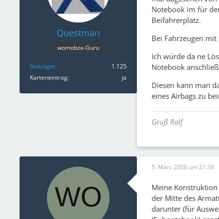
Notebook im für den
Beifahrerplatz.
Questman
Bei Fahrzeugen mit 
womobox-Guru
Ich würde da ne Lös
Beiträge
1.125
Notebook anschließ
Karteneintrag
ja
Diesen kann man da
eines Airbags zu bei
Gruß Ralf
5. März 2006 um 21:38
Meine Konstruktion 
der Mitte des Armat
darunter (für Auswe