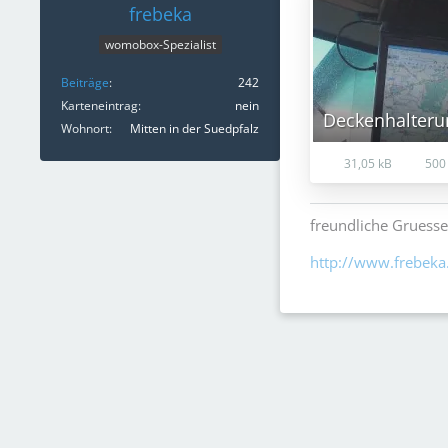
frebeka
womobox-Spezialist
Beiträge
242
Karteneintrag
nein
Deckenhalteru
Wohnort
Mitten in der Suedpfalz
31,05 kB
500 
freundliche Gruesse
http://www.frebeka