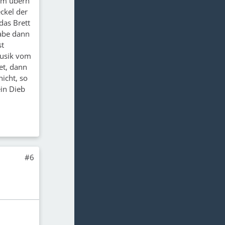
 mm übern
ckel der
das Brett
habe dann
st
Musik vom
et, dann
icht, so
ein Dieb
#6