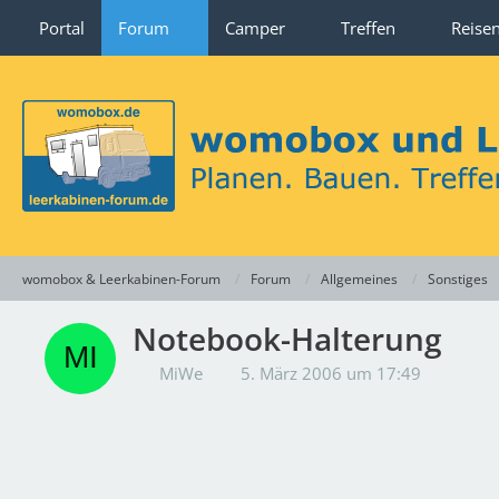
Portal
Forum
Camper
Treffen
Reise
womobox & Leerkabinen-Forum
Forum
Allgemeines
Sonstiges
Notebook-Halterung
MiWe
5. März 2006 um 17:49