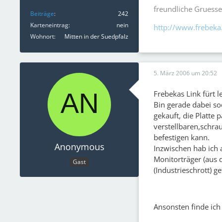
freundliche Gruesse
Beiträge
242
Karteneintrag
nein
http://www.frebeka
Wohnort
Mitten in der Suedpfalz
5. März 2006 um 20:52
Frebekas Link fürt l
Bin gerade dabei so
gekauft, die Platte 
verstellbaren,schra
befestigen kann.
Anonymous
Inzwischen hab ich 
Monitorträger (aus 
Gast
(Industrieschrott) 
Ansonsten finde ich