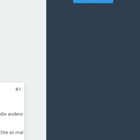
#1
 die andere
chte es mal