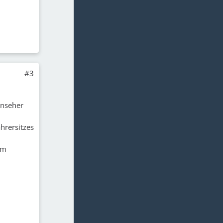
#3
rnseher
hrersitzes
em