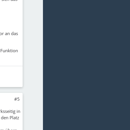
or an das
 Funktion
#5
ksseitig in
 den Platz