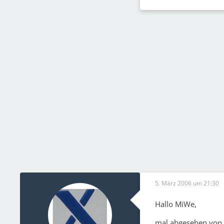
5. März 2006 um 21:30
Hallo MiWe,
mal abgesehen von