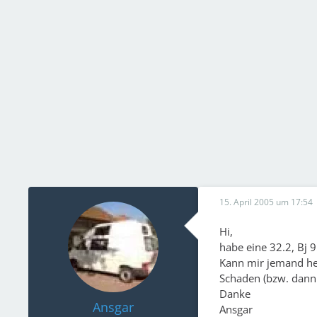
15. April 2005 um 17:54
Hi,
habe eine 32.2, Bj 9
Kann mir jemand hel
Schaden (bzw. dann 
Danke
Ansgar
Ansgar