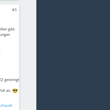
#3
llen gibt.
rungen
r
EZ gereinigt
olt an.
schaudt-