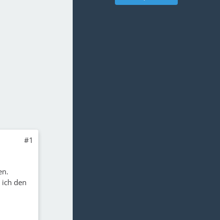
#1
en.
 ich den