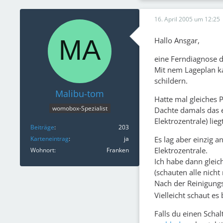
16. April 2005 um 12:25
Hallo Ansgar,
eine Ferndiagnose de
Mit nem Lageplan ka
schildern.
Malibu-tom
Hatte mal gleiches P
womobox-Spezialist
Dachte damals das e
Elektrozentrale) liegt
Beiträge
203
Es lag aber einzig a
Karteneintrag
ja
Elektrozentrale.
Wohnort
Franken
Ich habe dann gleic
(schauten alle nicht
Nach der Reinigungs
Vielleicht schaut es 
Falls du einen Scha