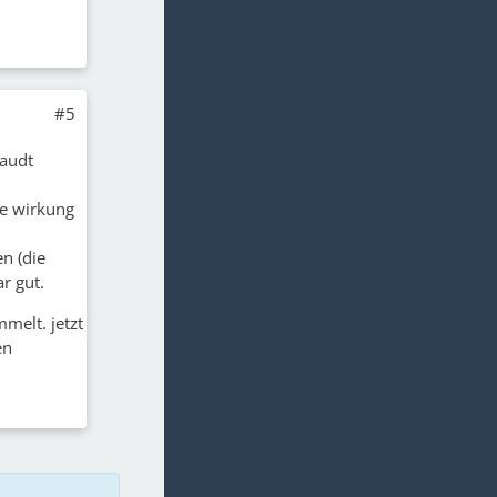
#5
haudt
ße wirkung
n (die
r gut.
melt. jetzt
en