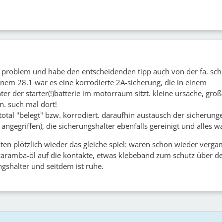
h problem und habe den entscheidenden tipp auch von der fa. sc
em 28.1 war es eine korrodierte 2A-sicherung, die in einem
ter der starter(!)batterie im motorraum sitzt. kleine ursache, gro
en. such mal dort!
otal "belegt" bzw. korrodiert. daraufhin austausch der sicherunge
ngegriffen), die sicherungshalter ebenfalls gereinigt und alles wa
n plötzlich wieder das gleiche spiel: waren schon wieder vergam
caramba-öl auf die kontakte, etwas klebeband zum schutz über d
gshalter und seitdem ist ruhe.