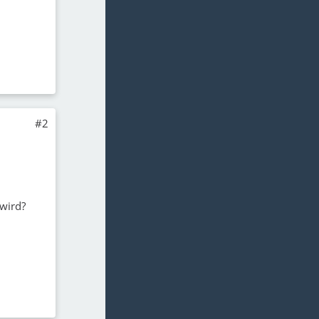
#2
 wird?