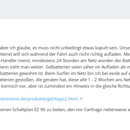
 aber ich glaube, es muss nicht unbedingt etwas kaputt sein. Unse
tterie) will sich während der Fahrt auch nicht richtig aufladen. Me
Händler meint, mindestens 24 Stunden am Netz würden der Batt
 Dann sieht man weiter. Gelbatterien seien zäher im Aufladen als
atterien gewohnt ist. Beim Surfen im Netz bin ich bei exide auf e
tterien gestoßen, die geraten hat, diese alle 1 - 2 Wochen ans Ne
omisch vor, aber ist zumindest ein Hinweis in die gleiche Richtun
utomotive.de/produkte/gel/tipps2.html
einen Schaltplan EZ 96 zu bieten, den mir Carthago netterweise al