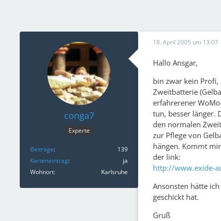
18. April 2005 um 13:07
Hallo Ansgar,
bin zwar kein Profi,
Zweitbatterie (Gelba
erfahrerener WoMo-
tun, besser länger.
conga7
den normalen Zweitb
Experte
zur Pflege von Gelba
hängen. Kommt mir k
Beiträge
139
der link:
Karteneintrag
ja
http://www.exide-a
Wohnort
Karlsruhe
Ansonsten hätte ich 
geschickt hat.
Gruß