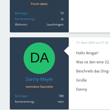
Frisch-dabei
Beiträge
10
Karteneintrag
ja
Wohnort
Lauchringen
15. April 2005 um 21:32
Hallo Ansgar!
Was ist den eine 32.
Beschreib das Ding 
Danny-Mayer
Grüße
womobox-Spezialist
Danny
Beiträge
188
Karteneintrag
nein