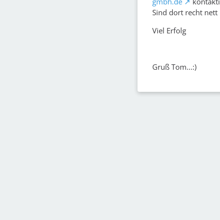
gmbh.de
kontakti
Sind dort recht nett
Viel Erfolg
Gruß Tom...:)