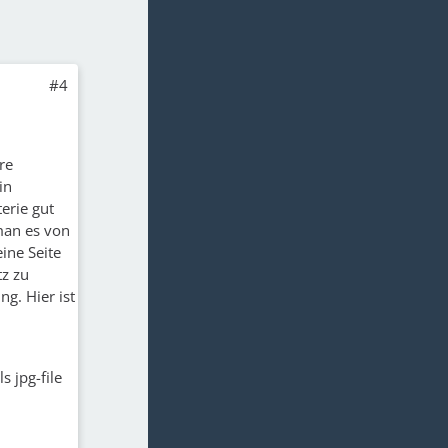
#4
re
in
erie gut
 man es von
ine Seite
tz zu
g. Hier ist
s jpg-file