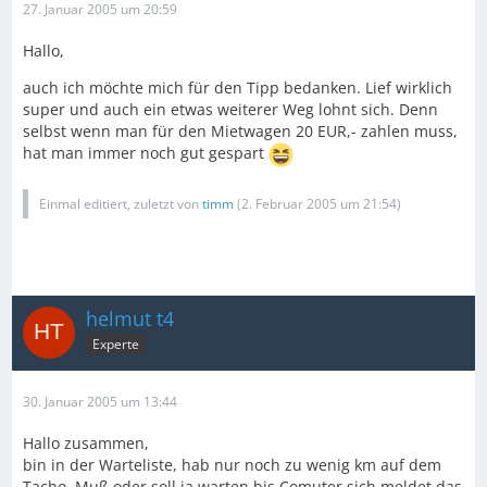
27. Januar 2005 um 20:59
Hallo,
auch ich möchte mich für den Tipp bedanken. Lief wirklich
super und auch ein etwas weiterer Weg lohnt sich. Denn
selbst wenn man für den Mietwagen 20 EUR,- zahlen muss,
hat man immer noch gut gespart
Einmal editiert, zuletzt von
timm
(
2. Februar 2005 um 21:54
)
helmut t4
Experte
30. Januar 2005 um 13:44
Hallo zusammen,
bin in der Warteliste, hab nur noch zu wenig km auf dem
Tacho. Muß oder soll ja warten bis Comuter sich meldet das