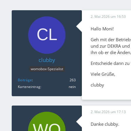
2. Mai 2026 um 16:53
Hallo Moni!
Geh mit der Betrieb
und zur DEKRA und l
ihn ob er die Änder
clubby
Entscheide dann zu 
womobox-Spezialist
Viele Grüße,
Beiträge
263
clubby
Karteneintrag
nein
2. Mai 2026 um 17:13
Danke clubby.