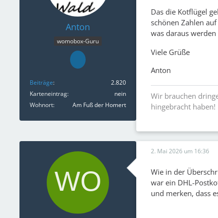
Das die Kotflügel ge
schönen Zahlen auf 
Anton
was daraus werden so
womobox-Guru
Viele Grüße
Anton
Beiträge
2.820
Karteneintrag
nein
Wir brauchen dringe
Wohnort
Am Fuß der Homert
hingebracht haben!
2. Mai 2026 um 16:36
Wie in der Überschr
war ein DHL-Postkof
und merken, dass es