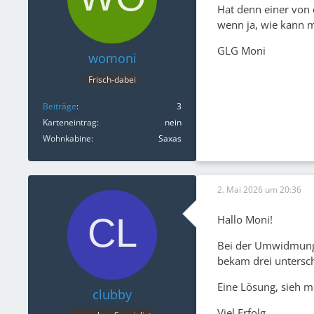
Hat denn einer von
wenn ja, wie kann 
GLG Moni
womoni
Frisch-dabei
Beiträge
3
Karteneintrag
nein
Wohnkabine
Saxas
2. Mai 2026 um 20:36
Hallo Moni!
Bei der Umwidmung
bekam drei untersch
Eine Lösung, sieh m
clubby
Viel Erfolg,