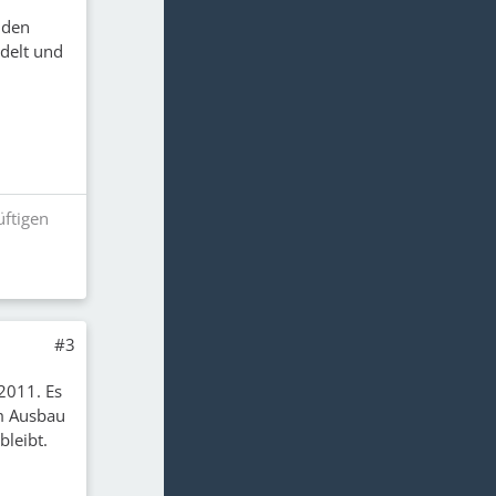
s den
delt und
üftigen
#3
 2011. Es
im Ausbau
bleibt.