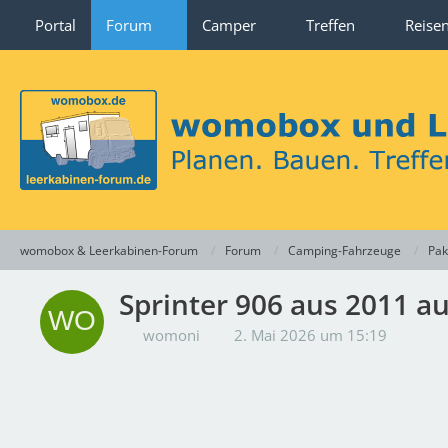
Portal
Forum
Camper
Treffen
Reise
womobox & Leerkabinen-Forum
Forum
Camping-Fahrzeuge
Pak
Sprinter 906 aus 2011 au
womoni
2. Mai 2026 um 15:19