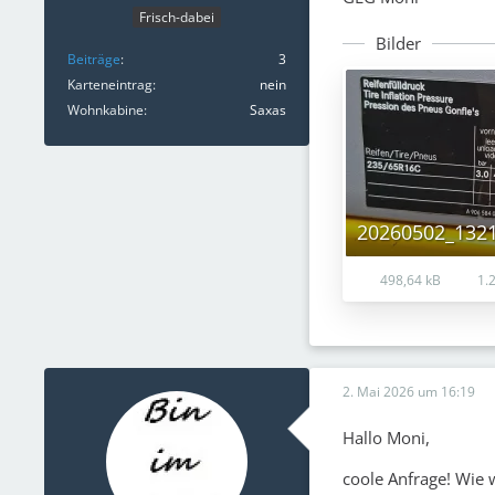
Frisch-dabei
Bilder
Beiträge
3
Karteneintrag
nein
Wohnkabine
Saxas
20260502_1321
498,64 kB
1.2
2. Mai 2026 um 16:19
Hallo Moni,
coole Anfrage! Wie 