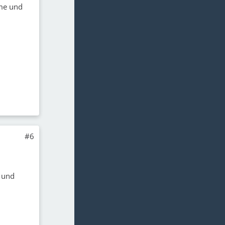
eme und
#6
 und