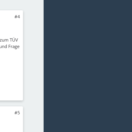
#4
n zum TÜV
 und Frage
#5