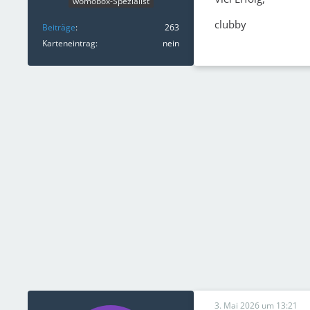
womobox-Spezialist
clubby
Beiträge
263
Karteneintrag
nein
3. Mai 2026 um 13:21