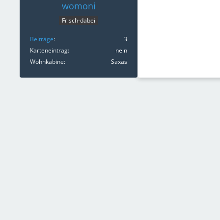
womoni
Frisch-dabei
Beiträge
3
Karteneintrag
nein
Wohnkabine
Saxas