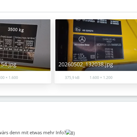
54.jpg
20260502_132038.jpg
00 × 1.600
375,9 kB
1.600 × 1.200
wärs denn mit etwas mehr Info?