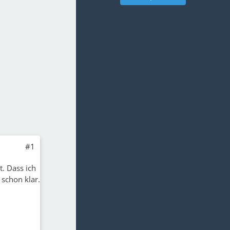
#1
. Dass ich
schon klar.