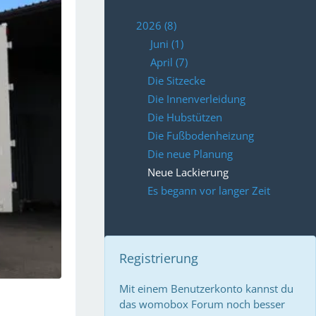
2026 (8)
Juni (1)
April (7)
Die Sitzecke
Die Innenverleidung
Die Hubstützen
Die Fußbodenheizung
Die neue Planung
Neue Lackierung
Es begann vor langer Zeit
Registrierung
Mit einem Benutzerkonto kannst du
das womobox Forum noch besser