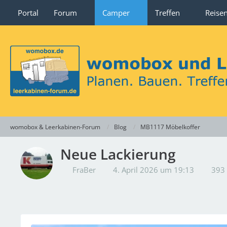
Portal
Forum
Camper
Treffen
Reise
womobox & Leerkabinen-Forum
Blog
MB1117 Möbelkoffer
Neue Lackierung
FraBer
4. April 2026 um 19:13
393 