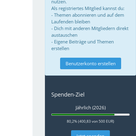
nutzen.
Als registriertes Mitglied kannst du:
- Themen abonnieren und auf dem
Laufenden bleiben
- Dich mit anderen Mitgliedern direkt
austauschen
- Eigene Beiträge und Themen
erstellen
Benutzerkonto erstellen
Spenden-Ziel
Jährlich (2026)
80,2% (400,83 von 500 EUR)