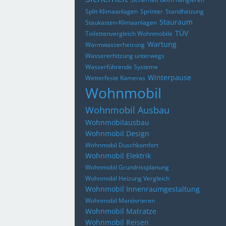
Split-Klimaanlagen
Sprinter
Standheizung
Stauraum
Staukasten-Klimaanlagen
TÜV
Toilettenvergleich Wohnmobile
Wartung
Warmwasserheizung
Wassererhitzung unterwegs
Wasserführende Systeme
Winterpause
Wetterfeste Kameras
Wohnmobil
Wohnmobil Ausbau
Wohnmobilausbau
Wohnmobil Design
Wohnmobil Duschkomfort
Wohnmobil Elektrik
Wohnmobil Grundrissplanung
Wohnmobil Heizung Vergleich
Wohnmobil Innenraumgestaltung
Wohnmobil Manövrieren
Wohnmobil Matratze
Wohnmobil Reisen