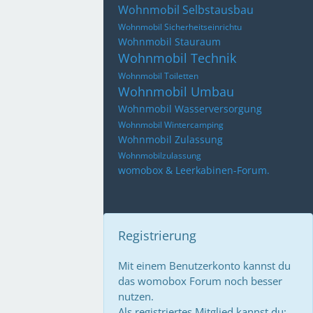
Wohnmobil Selbstausbau
Wohnmobil Sicherheitseinrichtu
Wohnmobil Stauraum
Wohnmobil Technik
Wohnmobil Toiletten
Wohnmobil Umbau
Wohnmobil Wasserversorgung
Wohnmobil Wintercamping
Wohnmobil Zulassung
Wohnmobilzulassung
womobox & Leerkabinen-Forum.
Registrierung
Mit einem Benutzerkonto kannst du
das womobox Forum noch besser
nutzen.
Als registriertes Mitglied kannst du: