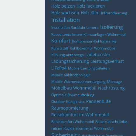
Holz beizen
Holz lackieren
Holz wachsen
Holz ölen
Infrarotheizung
Installation
Isolierung
Installation Rückfahrkamera
Kassettentoiletten
Klimaanlagen Wohnmobil
Komfort
Kompressor-Kühlschränke
Kunststoff
Kühlboxen für Wohnmobile
Ladebooster
Kühlung unterwegs
Ladungssicherung
Leistungsverlust
LiFePo4
Mobile Campingtoiletten
Mobile Kühltechnologie
Mobile Warmwasserversorgung
Montage
Möbelbau Wohnmobil
Nachrüstung
Optimale Raumaufteilung
Pannenhilfe
Outdoor Kühlgeräte
Raumoptimierung
Reisekomfort im Wohnmobil
Reisekomfort Wohnmobil
Reisekühlschränke
reisen
Rückfahrkameras Wohnmobil
Sicherheit
Sicherheit beim Rangieren