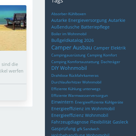
Tags
Absorber-Kühlboxen
Autarke Energieversorgung
Autarkie
Außendusche
Batteriepflege
Boiler im Wohnmobil
Bußgeldkatalog 2026
Camper Ausbau
Camper Elektrik
Campingausrüstung
Camping Komfort
Camping Komfortaustattung
Dachträger
 sind die
DIY Wohnmobil
tikel werfen
Drahtlose Rückfahrkameras
Durchlauferhitzer Wohnmobil
Effiziente Kühlung unterwegs
Effiziente Warmwasserversorgun
Einwintern
Energieeffiziente Kühlgeräte
Energieeffizienz im Wohnmobil
Energieeffizienz Wohnmobil
Fahrzeugdiagnose
Flexibilität
Gasleck
Gasprüfung
gfk Sandwich
Holzbehandlung Wohnmobil