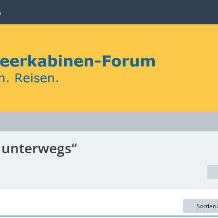
n
g unterwegs“
Sortier