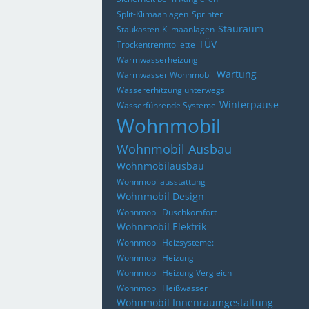
Split-Klimaanlagen
Sprinter
Stauraum
Staukasten-Klimaanlagen
TÜV
Trockentrenntoilette
Warmwasserheizung
Wartung
Warmwasser Wohnmobil
Wassererhitzung unterwegs
Winterpause
Wasserführende Systeme
Wohnmobil
Wohnmobil Ausbau
Wohnmobilausbau
Wohnmobilausstattung
Wohnmobil Design
Wohnmobil Duschkomfort
Wohnmobil Elektrik
Wohnmobil Heizsysteme:
Wohnmobil Heizung
Wohnmobil Heizung Vergleich
Wohnmobil Heißwasser
Wohnmobil Innenraumgestaltung