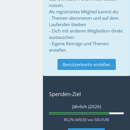
nutzen.
Als registriertes Mitglied kannst du:
- Themen abonnieren und auf dem
Laufenden bleiben
- Dich mit anderen Mitgliedern direkt
austauschen
- Eigene Beiträge und Themen
erstellen
Benutzerkonto erstellen
Spenden-Ziel
Jährlich (2026)
80,2% (400,83 von 500 EUR)