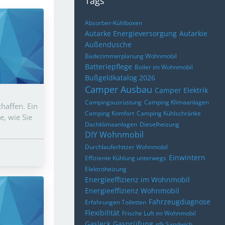
Tags
Absorber-Kühlboxen
Autarke Energieversorgung
Autarkie
Außendusche
Badezimmerplanung Wohnmobil
Batteriepflege
Boiler im Wohnmobil
Bußgeldkatalog 2026
Camper Ausbau
Camper Elektrik
Campingausrüstung
Camping Klimaanlagen
haffen. Ein
Camping Komfort
Camping Kühlschränke
e, wie Sie
Dachklimaanlagen
Dieselheizung
DIY Wohnmobil
Durchlauferhitzer Wohnmobil
Einwintern
Effiziente Kühlung unterwegs
Elektroheizung
Energieeffizienz im Wohnmobil
Energieeffizienz Wohnmobil
Fahrzeugdiagnose
Erfahrungen Toiletten
Flexibilität
Frische Luft im Wohnmobil
Gasleck
Gasprüfung
gfk Sandwich