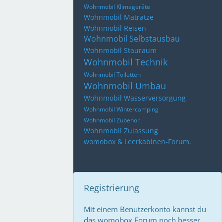
Wohnmobil Klimageräte
Wohnmobil Matratze
Wohnmobil Reisen
Wohnmobil Selbstausbau
Wohnmobil Stauraum
Wohnmobil Technik
Wohnmobil Toiletten
Wohnmobil Umbau
Wohnmobil Wasserversorgung
Wohnmobil Wintercamping
Wohnmobil Zubehör
Wohnmobil Zulassung
womobox & Leerkabinen-Forum.
Registrierung
Mit einem Benutzerkonto kannst du
das womobox Forum noch besser