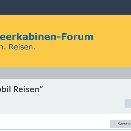
n
bil Reisen“
Sortier