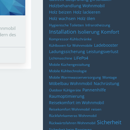
Holzbehandlung Wohnmobil
Holz beizen
Holz lackieren
Holz wachsen
Holz ölen
Hygienische Toiletten
Infrarotheizung
ohnmobil
Installation
Isolierung
Komfort
dern des
Kompressor-Kühlschränke
Ladebooster
Kühlboxen für Wohnmobile
Ladungssicherung
Leistungsverlust
LiFePo4
Lichtmaschine
Mobile Küchengestaltung
Mobile Kühltechnologie
Mobile Warmwasserversorgung
Montage
Möbelbau Wohnmobil
Nachrüstung
Pannenhilfe
Outdoor Kühlgeräte
Raumoptimierung
Reisekomfort im Wohnmobil
Reisekomfort Wohnmobil
reisen
Rückfahrkameras Wohnmobil
Sicherheit
Rückwärtsfahren Wohnmobil
Sicherheit beim Rangieren