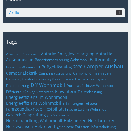
Artikel
1
Tags
Autarke Energieversorgung
Autarkie
Absorber-Kühlboxen
Außendusche
Batteriepflege
Badezimmerplanung Wohnmobil
Camper Ausbau
Bußgeldkatalog 2026
Boiler im Wohnmobil
Camper Elektrik
Campingausrüstung
Camping Klimaanlagen
Camping Komfort
Camping Kühlschränke
Dachklimaanlagen
DIY Wohnmobil
Dieselheizung
Durchlauferhitzer Wohnmobil
Einwintern
Effiziente Kühlung unterwegs
Elektroheizung
Energieeffizienz im Wohnmobil
Energieeffizienz Wohnmobil
Erfahrungen Toiletten
Fahrzeugdiagnose
Flexibilität
Frische Luft im Wohnmobil
Gasleck
Gasprüfung
gfk Sandwich
Holzbehandlung Wohnmobil
Holz beizen
Holz lackieren
Holz wachsen
Holz ölen
Hygienische Toiletten
Infrarotheizung