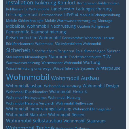
Installation
Isolierung
Komfort
Kompressor-Kühlschränke
Ladebooster
Ladungssicherung
Kühlboxen für Wohnmobile
Leistungsverlust
LiFePo4
Lichtmaschine
Mobile Küchengestaltung
Mobile Kühltechnologie
Mobile Warmwasserversorgung
Montage
Möbelbau Wohnmobil
Nachrüstung
Outdoor Kühlgeräte
Pannenhilfe
Raumoptimierung
Reisekomfort im Wohnmobil
Reisekomfort Wohnmobil
reisen
Rückfahrkameras Wohnmobil
Rückwärtsfahren Wohnmobil
Sicherheit
Sicherheit beim Rangieren
Split-Klimaanlagen
Sprinter
Stauraum
TÜV
Staukasten-Klimaanlagen
Trockentrenntoilette
Wartung
Warmwasserheizung
Warmwasser Wohnmobil
Winterpause
Wassererhitzung unterwegs
Wasserführende Systeme
Wohnmobil
Wohnmobil Ausbau
Wohnmobilausbau
Wohnmobil Design
Wohnmobilausstattung
Wohnmobil Elektrik
Wohnmobil Duschkomfort
Wohnmobil Heizsysteme:
Wohnmobil Heizung
Wohnmobil Heizung Vergleich
Wohnmobil Heißwasser
Wohnmobil Innenraumgestaltung
Wohnmobil Klimageräte
Wohnmobil Matratze
Wohnmobil Reisen
Wohnmobil Selbstausbau
Wohnmobil Stauraum
Wohnmobil Technik
Wohnmobil Toiletten