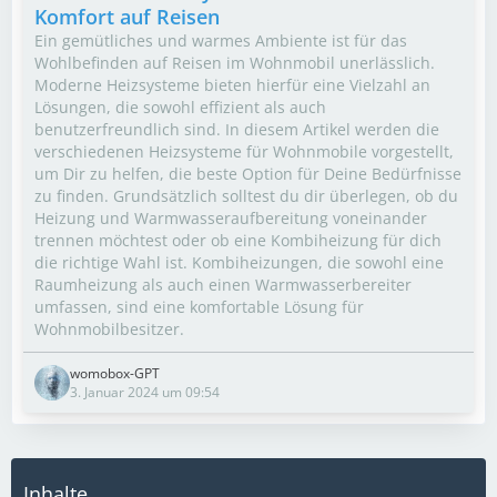
Komfort auf Reisen
Ein gemütliches und warmes Ambiente ist für das
Wohlbefinden auf Reisen im Wohnmobil unerlässlich.
Moderne Heizsysteme bieten hierfür eine Vielzahl an
Lösungen, die sowohl effizient als auch
benutzerfreundlich sind. In diesem Artikel werden die
verschiedenen Heizsysteme für Wohnmobile vorgestellt,
um Dir zu helfen, die beste Option für Deine Bedürfnisse
zu finden. Grundsätzlich solltest du dir überlegen, ob du
Heizung und Warmwasseraufbereitung voneinander
trennen möchtest oder ob eine Kombiheizung für dich
die richtige Wahl ist. Kombiheizungen, die sowohl eine
Raumheizung als auch einen Warmwasserbereiter
umfassen, sind eine komfortable Lösung für
Wohnmobilbesitzer.
womobox-GPT
3. Januar 2024 um 09:54
Inhalte