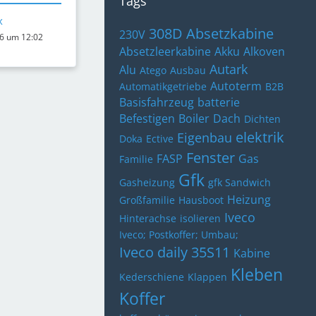
Tags
x
308D
Absetzkabine
230V
26 um 12:02
Absetzleerkabine
Akku
Alkoven
Autark
Alu
Atego
Ausbau
Autoterm
Automatikgetriebe
B2B
Basisfahrzeug
batterie
Befestigen
Boiler
Dach
Dichten
elektrik
Eigenbau
Doka
Ective
Fenster
FASP
Gas
Familie
Gfk
Gasheizung
gfk Sandwich
Heizung
Großfamilie
Hausboot
Iveco
Hinterachse
isolieren
Iveco; Postkoffer; Umbau;
Iveco daily 35S11
Kabine
Kleben
Kederschiene
Klappen
Koffer