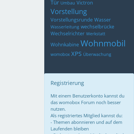
Tür
Victron
Umbau
Vorstellung
Vorstellungsrunde
Wasser
wechselbrücke
Wasserleitung
Wechselrichter
Werkstatt
Wohnmobil
Wohnkabine
XPS
womobox
Überwachung
Registrierung
Mit einem Benutzerkonto kannst du
das womobox Forum noch besser
nutzen.
Als registriertes Mitglied kannst du:
- Themen abonnieren und auf dem
Laufenden bleiben