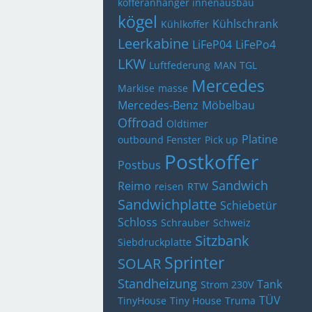
kofferanhänger innenausbau
kögel
Kühlschrank
Kühlkoffer
Leerkabine
LiFeP04
LiFePo4
LKW
Luftfederung
MAN TGL
Mercedes
Markise
masse
Mercedes-Benz
Möbelbau
Offroad
Oldtimer
Platine
outbound Fenster
Pick up
Postkoffer
Postbus
Sandwich
Reimo
reisen
RTW
Sandwichplatte
Schiebetür
Schloss
Schrauber
Schweiz
Sitzbank
Siebdruckplatte
Sprinter
SOLAR
Standheizung
Tank
Strom 230V
TÜV
TinyHouse
Tiny House
Truma