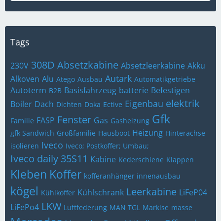
Tags
308D
Absetzkabine
230V
Absetzleerkabine
Akku
Autark
Alkoven
Alu
Atego
Ausbau
Automatikgetriebe
Autoterm
Basisfahrzeug
batterie
Befestigen
B2B
elektrik
Eigenbau
Boiler
Dach
Dichten
Doka
Ective
Gfk
Fenster
FASP
Gas
Familie
Gasheizung
Heizung
gfk Sandwich
Großfamilie
Hausboot
Hinterachse
Iveco
isolieren
Iveco; Postkoffer; Umbau;
Iveco daily 35S11
Kabine
Kederschiene
Klappen
Kleben
Koffer
kofferanhänger innenausbau
kögel
Leerkabine
Kühlschrank
LiFeP04
Kühlkoffer
LKW
LiFePo4
Luftfederung
MAN TGL
Markise
masse