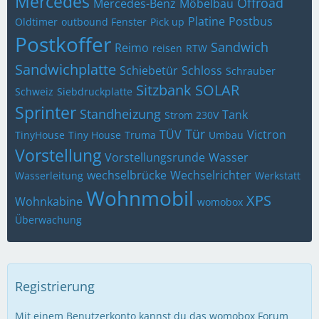
Mercedes
Offroad
Mercedes-Benz
Möbelbau
Platine
Postbus
Oldtimer
outbound Fenster
Pick up
Postkoffer
Sandwich
Reimo
reisen
RTW
Sandwichplatte
Schiebetür
Schloss
Schrauber
Sitzbank
SOLAR
Schweiz
Siebdruckplatte
Sprinter
Standheizung
Tank
Strom 230V
Tür
TÜV
Victron
TinyHouse
Tiny House
Truma
Umbau
Vorstellung
Vorstellungsrunde
Wasser
wechselbrücke
Wechselrichter
Wasserleitung
Werkstatt
Wohnmobil
XPS
Wohnkabine
womobox
Überwachung
Registrierung
Mit einem Benutzerkonto kannst du das womobox Forum