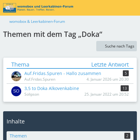
womobox & Leerkabinen-Forum
Themen mit dem Tag „Doka“
Suche nach Tags
Thema
Letzte Antwort
Auf.Fridas.Spuren - Hallo zusammen
5
Auf.Fridas.Spuren
4. Januar 2026 um 20:30
3,5 to Doka Alkovenkabine
13
Solipson
25. Januar 2022 um 20:52
Inhalte
Themen
2