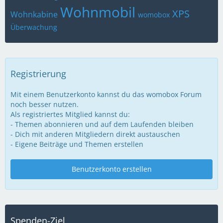
Wohnmobil
XPS
Wohnkabine
womobox
Überwachung
Registrierung
Mit einem Benutzerkonto kannst du das womobox Forum
noch besser nutzen.
Als registriertes Mitglied kannst du:
- Themen abonnieren und auf dem Laufenden bleiben
- Dich mit anderen Mitgliedern direkt austauschen
- Eigene Beiträge und Themen erstellen
Benutzerkonto erstellen
Spenden-Ziel