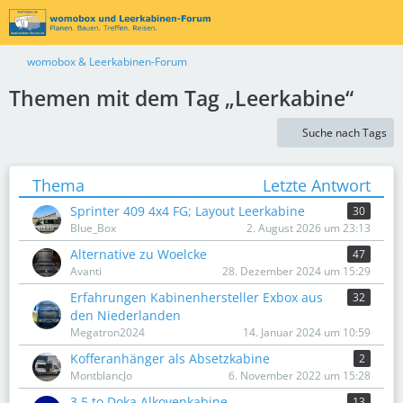
womobox & Leerkabinen-Forum
Themen mit dem Tag „Leerkabine“
Suche nach Tags
Thema
Letzte Antwort
Sprinter 409 4x4 FG; Layout Leerkabine
30
Blue_Box
2. August 2026 um 23:13
Alternative zu Woelcke
47
Avanti
28. Dezember 2024 um 15:29
Erfahrungen Kabinenhersteller Exbox aus
32
den Niederlanden
Megatron2024
14. Januar 2024 um 10:59
Kofferanhänger als Absetzkabine
2
MontblancJo
6. November 2022 um 15:28
3,5 to Doka Alkovenkabine
13