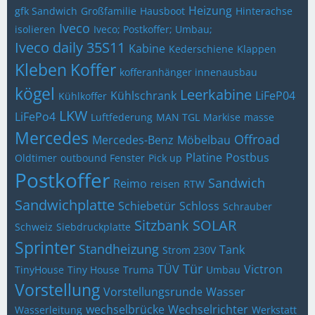
Heizung
gfk Sandwich
Großfamilie
Hausboot
Hinterachse
Iveco
isolieren
Iveco; Postkoffer; Umbau;
Iveco daily 35S11
Kabine
Kederschiene
Klappen
Kleben
Koffer
kofferanhänger innenausbau
kögel
Leerkabine
Kühlschrank
LiFeP04
Kühlkoffer
LKW
LiFePo4
Luftfederung
MAN TGL
Markise
masse
Mercedes
Offroad
Mercedes-Benz
Möbelbau
Platine
Postbus
Oldtimer
outbound Fenster
Pick up
Postkoffer
Sandwich
Reimo
reisen
RTW
Sandwichplatte
Schiebetür
Schloss
Schrauber
Sitzbank
SOLAR
Schweiz
Siebdruckplatte
Sprinter
Standheizung
Tank
Strom 230V
Tür
TÜV
Victron
TinyHouse
Tiny House
Truma
Umbau
Vorstellung
Vorstellungsrunde
Wasser
wechselbrücke
Wechselrichter
Wasserleitung
Werkstatt