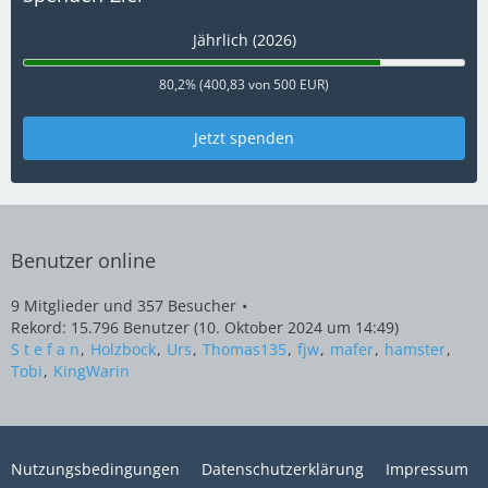
Jährlich (2026)
80,2% (400,83 von 500 EUR)
Jetzt spenden
Benutzer online
9 Mitglieder und 357 Besucher
Rekord: 15.796 Benutzer (
10. Oktober 2024 um 14:49
)
S t e f a n
Holzbock
Urs
Thomas135
fjw
mafer
hamster
Tobi
KingWarin
Nutzungsbedingungen
Datenschutzerklärung
Impressum