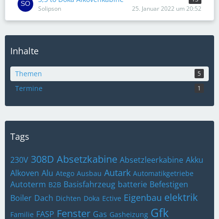
Solipson
25. Januar 2022 um 20:52
Inhalte
Themen
5
Termine
1
Tags
308D
Absetzkabine
230V
Absetzleerkabine
Akku
Autark
Alkoven
Alu
Atego
Ausbau
Automatikgetriebe
Autoterm
Basisfahrzeug
batterie
Befestigen
B2B
elektrik
Eigenbau
Boiler
Dach
Dichten
Doka
Ective
Gfk
Fenster
FASP
Gas
Familie
Gasheizung