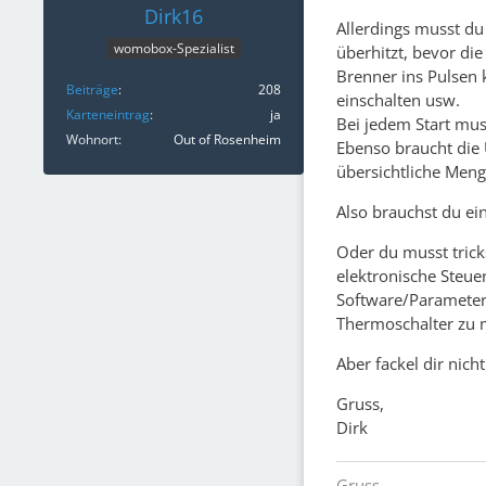
Dirk16
Allerdings musst d
womobox-Spezialist
überhitzt, bevor di
Brenner ins Pulsen k
Beiträge
208
einschalten usw.
Karteneintrag
ja
Bei jedem Start mu
Wohnort
Out of Rosenheim
Ebenso braucht die 
übersichtliche Menge
Also brauchst du ei
Oder du musst tric
elektronische Steue
Software/Parameter ä
Thermoschalter zu 
Aber fackel dir nic
Gruss,
Dirk
Gruss,