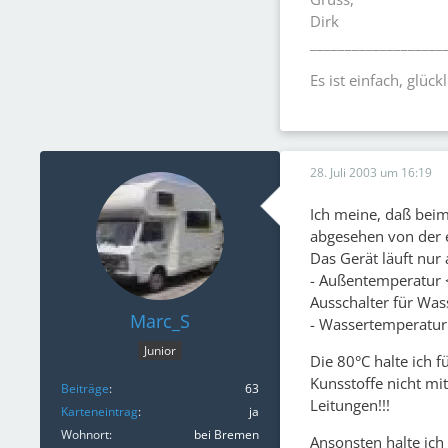
Dirk
___________________
Es ist einfach, glück
28. Juli 2003 um 16:19
Ich meine, daß beim 
abgesehen von der 
Das Gerät läuft nur
- Außentemperatur 
Ausschalter für Wa
Marc_S
- Wassertemperatur
Junior
Die 80°C halte ich 
Kunsstoffe nicht mi
Beiträge
63
Leitungen!!!
Karteneintrag
ja
Wohnort
bei Bremen
Ansonsten halte ich