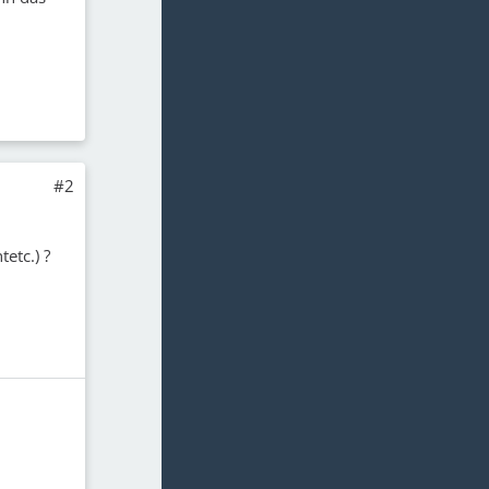
#2
etc.) ?