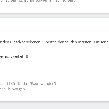
lich zu sein. Es ist nur schwer, einfach zu sein.
r den Diesel-beriebenen Zuheizer, der bei den meisten TDIs seri
ee nicht verkehrt!
 auf LT35 TD (das "Raumwunder")
der "Kleinwagen")