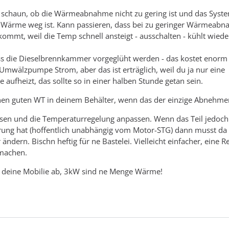
u schaun, ob die Wärmeabnahme nicht zu gering ist und das Syst
e Wärme weg ist. Kann passieren, dass bei zu geringer Wärmeab
ommt, weil die Temp schnell ansteigt - ausschalten - kühlt wiede
ss die Dieselbrennkammer vorgeglüht werden - das kostet enorm
Umwälzpumpe Strom, aber das ist erträglich, weil du ja nur eine
 aufheizt, das sollte so in einer halben Stunde getan sein.
nen guten WT in deinem Behälter, wenn das der einzige Abnehmer 
ksen und die Temperaturregelung anpassen. Wenn das Teil jedoch
rung hat (hoffentlich unabhängig vom Motor-STG) dann musst da
ndern. Bischn heftig für ne Bastelei. Vielleicht einfacher, eine 
machen.
ht deine Mobilie ab, 3kW sind ne Menge Wärme!