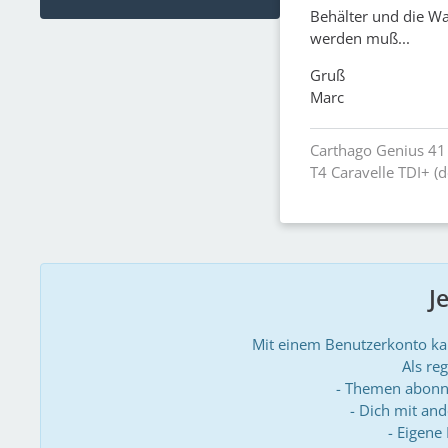
Behälter und die Wa
werden muß...
Gruß
Marc
Carthago Genius 41
T4 Caravelle TDI+ (
J
Mit einem Benutzerkonto k
Als reg
- Themen abonn
- Dich mit an
- Eigene