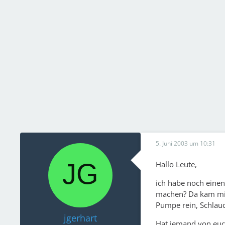
5. Juni 2003 um 10:31
Hallo Leute,
ich habe noch eine
machen? Da kam mir
Pumpe rein, Schlau
jgerhart
Hat jemand von euc