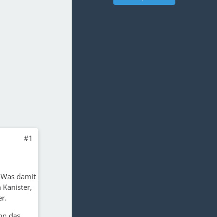
#1
 Was damit
 Kanister,
r.
nn das