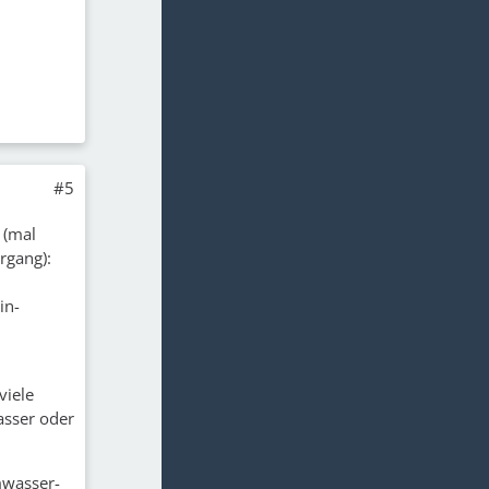
#5
 (mal
rgang):
in-
viele
asser oder
mwasser-