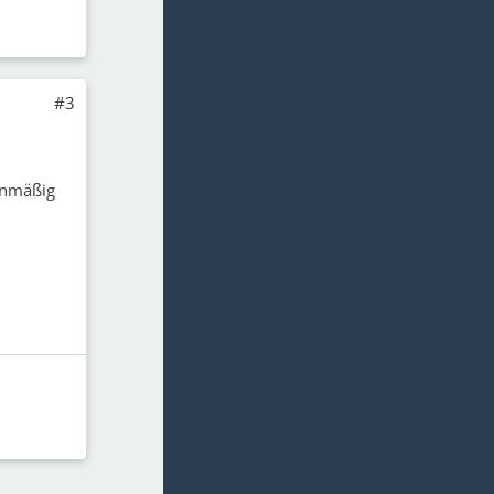
#3
enmäßig