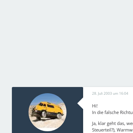
28. Juli 2003 um 16:04
Hi!
In die falsche Richt
Ja, klar geht das, 
Steuerteil?), Warm