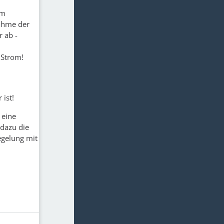
em
nahme der
r ab -
 Strom!
ist!
 eine
 dazu die
Regelung mit