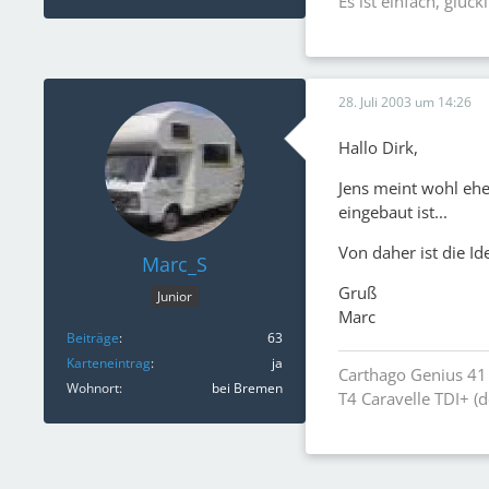
Es ist einfach, glück
28. Juli 2003 um 14:26
Hallo Dirk,
Jens meint wohl ehe
eingebaut ist...
Von daher ist die Id
Marc_S
Gruß
Junior
Marc
Beiträge
63
Karteneintrag
ja
Carthago Genius 41
Wohnort
bei Bremen
T4 Caravelle TDI+ (