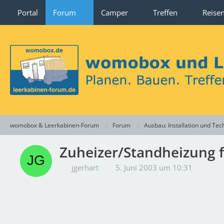
Portal
Forum
Camper
Treffen
Reise
womobox & Leerkabinen-Forum
Forum
Ausbau: Installation und Tec
Zuheizer/Standheizung
jgerhart
5. Juni 2003 um 10:31