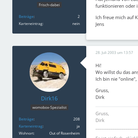
Frisch-dabei
funktionieren oder i
Beiträge
2
Ich freue mich auf
Jens
Karteneintrag
nein
28. Juli 2003 um 13:57
Hi!
Wo willst du das an
Ich bin nie "online"
Gruss,
Dirk
Dirk16
womobox-Spezialist
Gruss,
Beiträge
208
Dirk
Karteneintrag
ja
___________________
Wohnort
Out of Rosenheim