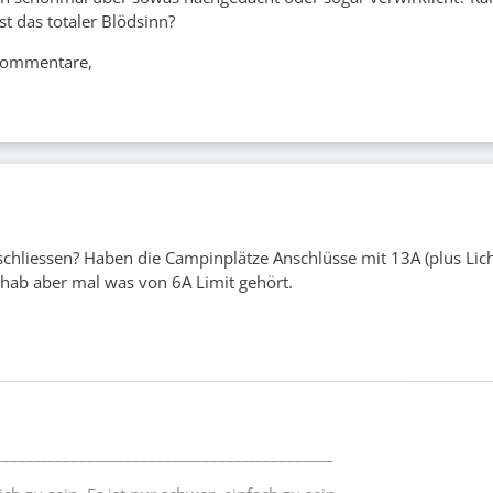
st das totaler Blödsinn?
 Kommentare,
schliessen? Haben die Campinplätze Anschlüsse mit 13A (plus Licht
, hab aber mal was von 6A Limit gehört.
____________________________________________