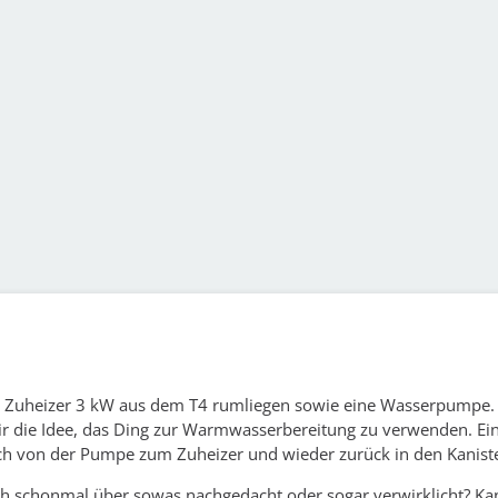
n Zuheizer 3 kW aus dem T4 rumliegen sowie eine Wasserpumpe.
 die Idee, das Ding zur Warmwasserbereitung zu verwenden. Ein
ch von der Pumpe zum Zuheizer und wieder zurück in den Kaniste
h schonmal über sowas nachgedacht oder sogar verwirklicht? Ka