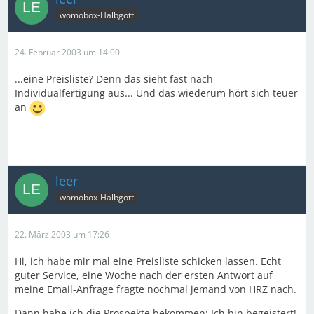
womobox-Halbgott
24. Februar 2003 um 14:00
...eine Preisliste? Denn das sieht fast nach
Individualfertigung aus... Und das wiederum hört sich teuer
an
leer
womobox-Halbgott
22. März 2003 um 17:26
Hi, ich habe mir mal eine Preisliste schicken lassen. Echt
guter Service, eine Woche nach der ersten Antwort auf
meine Email-Anfrage fragte nochmal jemand von HRZ nach.
Dann habe ich die Prospekte bekommen: Ich bin begeistert!