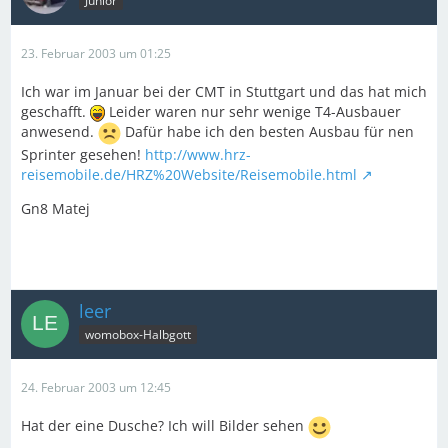
Junior
23. Februar 2003 um 01:25
Ich war im Januar bei der CMT in Stuttgart und das hat mich
geschafft.
Leider waren nur sehr wenige T4-Ausbauer
anwesend.
Dafür habe ich den besten Ausbau für nen
Sprinter gesehen!
http://www.hrz-
reisemobile.de/HRZ%20Website/Reisemobile.html
Gn8 Matej
leer
womobox-Halbgott
24. Februar 2003 um 12:45
Hat der eine Dusche? Ich will Bilder sehen