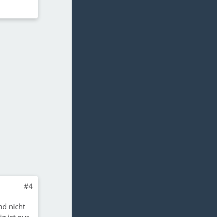
#4
nd nicht
g ist nur,