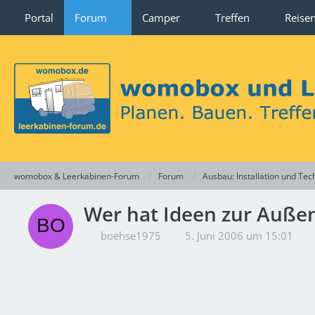
Portal
Forum
Camper
Treffen
Reise
womobox & Leerkabinen-Forum
Forum
Ausbau: Installation und Tec
Wer hat Ideen zur Auße
boehse1975
5. Juni 2006 um 15:01