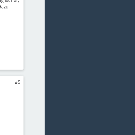
dazu
#5