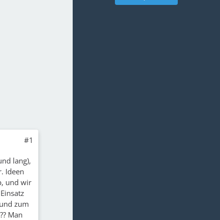
#1
und lang),
. Ideen
, und wir
 Einsatz
n und zum
n?? Man