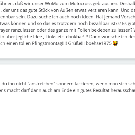
ähnen, daß wir unser WoMo zum Motocross gebrauchen. Deshal
, der uns das gute Stück von Außen etwas verzieren kann. Und 
kennbar sein. Dazu suche ich auch noch Ideen. Hat jemand Vorsc
etwas können und so das es trotzdem noch bezahlbar ist??? Es gibt
rayer ranzulassen oder das ganze mit Folien bekleben zu lassen?
h bin über jegliche Idee , Links etc. dankbar!!!! Dann wünsche ich d
h einen tollen Pfingstmontag!!!! Grüße!!! boehse1975
st du ihn nicht "anstreichen" sondern lackieren, wenn man sich sc
ens macht darf dann auch am Ende ein gutes Resultat herausscha