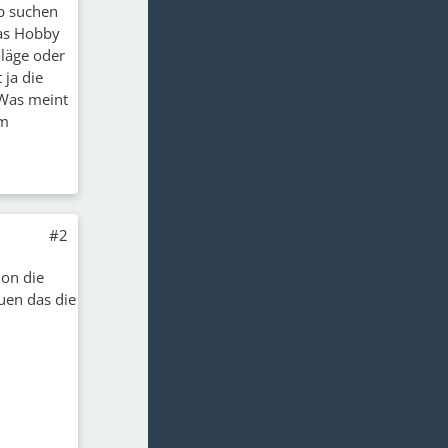
b suchen
das Hobby
hläge oder
 ja die
 Was meint
em
#2
hon die
uen das die