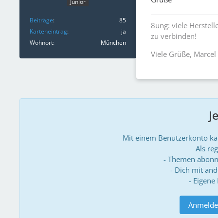
Junior
Beiträge
85
8ung: viele Herstel
Karteneintrag
ja
zu verbinden!
Wohnort
München
Viele Grüße, Marcel
J
Mit einem Benutzerkonto k
Als reg
- Themen abonn
- Dich mit an
- Eigene
Anmelde