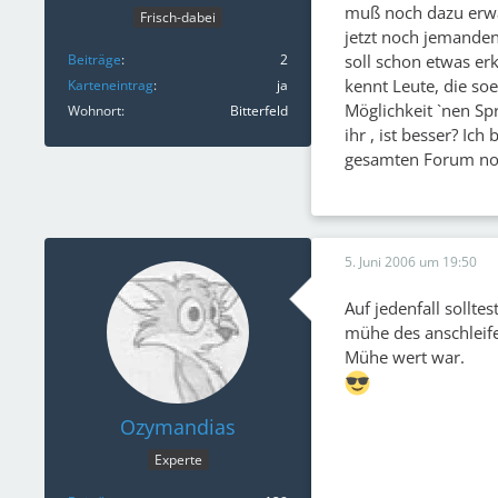
muß noch dazu erw
Frisch-dabei
jetzt noch jemanden
soll schon etwas er
Beiträge
2
kennt Leute, die so
Karteneintrag
ja
Möglichkeit `nen Sp
Wohnort
Bitterfeld
ihr , ist besser? Ic
gesamten Forum noc
5. Juni 2006 um 19:50
Auf jedenfall sollte
mühe des anschleif
Mühe wert war.
Ozymandias
Experte