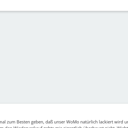
mal zum Besten geben, daß unser WoMo natürlich lackiert wird u
Um den Wiederverkauf gehts mir eigentlich überhaupt nicht. Wichti