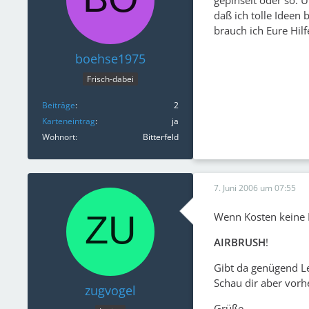
daß ich tolle Ideen
brauch ich Eure Hilfe
boehse1975
Frisch-dabei
Beiträge
2
Karteneintrag
ja
Wohnort
Bitterfeld
7. Juni 2006 um 07:55
Wenn Kosten keine R
AIRBRUSH
!
Gibt da genügend Le
Schau dir aber vorh
zugvogel
Grüße