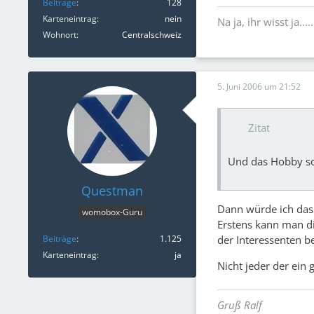
Beiträge
128
Karteneintrag
nein
Na ja, ihr wisst ja....
Wohnort
Centralschweiz
5. Juni 2006 um 21:52
Zitat
Und das Hobby so
Questman
Dann würde ich das 
womobox-Guru
Erstens kann man di
Beiträge
1.125
der Interessenten b
Karteneintrag
ja
Nicht jeder der ein
Gruß Ralf