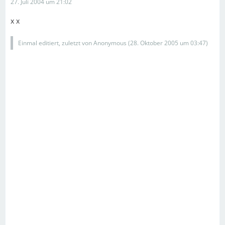
27. Juli 2004 um 21:02
x x
Einmal editiert, zuletzt von Anonymous (
28. Oktober 2005 um 03:47
)