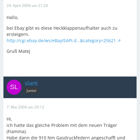
24. April 2004 um 21:24
Hallo,
bei Ebay gibt es diese Heckklappenaufhalter auch zu
ersteigern.
http://cgi.ebay.de/ws/eBayISAPI.d…&category=25621
Gruß Matej
slarti
Junior
7. Mai 2004 um 20:13
Hi,
ich hatte das gleiche Problem mit dem neuen Träger
(Fiamma).
Habe dann die 910 Nm Gasdruckfedern angeschafft und