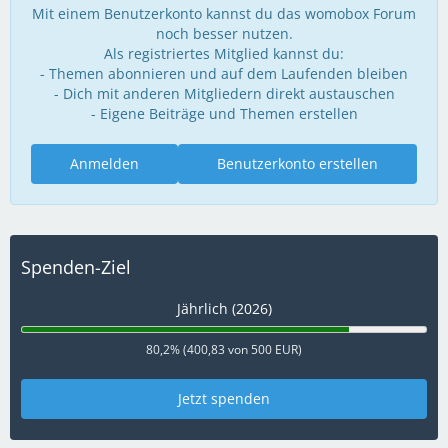
Mit einem Benutzerkonto kannst du das womobox Forum
noch besser nutzen.
Als registriertes Mitglied kannst du:
- Themen abonnieren und auf dem Laufenden bleiben
- Dich mit anderen Mitgliedern direkt austauschen
- Eigene Beiträge und Themen erstellen
Anmelden
Benutzerkonto erstellen
Spenden-Ziel
Jährlich (2026)
80,2% (400,83 von 500 EUR)
Jetzt spenden