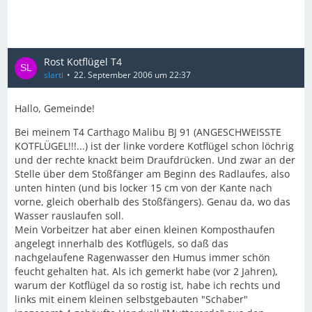
Rost Kotflügel T4
slarti
22. September 2006 um 22:37
Hallo, Gemeinde!
Bei meinem T4 Carthago Malibu BJ 91 (ANGESCHWEISSTE
KOTFLÜGEL!!!...) ist der linke vordere Kotflügel schon löchrig
und der rechte knackt beim Draufdrücken. Und zwar an der
Stelle über dem Stoßfänger am Beginn des Radlaufes, also
unten hinten (und bis locker 15 cm von der Kante nach
vorne, gleich oberhalb des Stoßfängers). Genau da, wo das
Wasser rauslaufen soll.
Mein Vorbeitzer hat aber einen kleinen Komposthaufen
angelegt innerhalb des Kotflügels, so daß das
nachgelaufene Ragenwasser den Humus immer schön
feucht gehalten hat. Als ich gemerkt habe (vor 2 Jahren),
warum der Kotflügel da so rostig ist, habe ich rechts und
links mit einem kleinen selbstgebauten "Schaber"