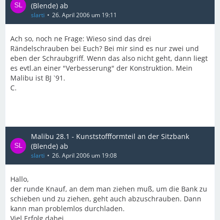
(Blende) ab
slarti
26. April 2006 um 19:11
Ach so, noch ne Frage: Wieso sind das drei
Rändelschrauben bei Euch? Bei mir sind es nur zwei und
eben der Schraubgriff. Wenn das also nicht geht, dann liegt
es evtl.an einer "Verbesserung" der Konstruktion. Mein
Malibu ist BJ `91.
C.
Malibu 28.1 - Kunststoffformteil an der Sitzbank
(Blende) ab
slarti
26. April 2006 um 19:08
Hallo,
der runde Knauf, an dem man ziehen muß, um die Bank zu
schieben und zu ziehen, geht auch abzuschrauben. Dann
kann man problemlos durchladen.
Viel Erfolg dabei.