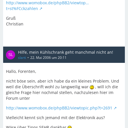
http://www.womobox.de/phpBB2/viewtop…
t=st%FCckzahlen
Gruß
Christian
Hilfe, mein Kühlschrank geht manchmal nicht an!
slarti
22. Mai 2006 um 20:11
Hallo, Forenten,
nicht böse sein, aber ich habe da ein kleines Problem. Und
weil die Überschrift wohl zu langweilig war
, will ich die
gleiche Frage hier nochmal stellen, nachzulesen hier im
Forum unter
http://www.womobox.de/phpBB2/viewtopic.php?t=2691
Vielleicht kennt sich jemand mit der Elektronik aus?
Wäre über Tipps SEHR dankbar
.