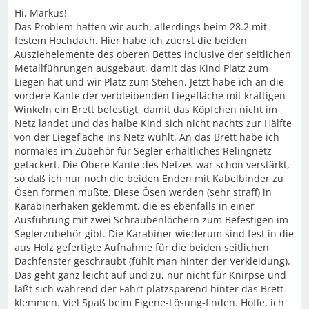
Hi, Markus!
Das Problem hatten wir auch, allerdings beim 28.2 mit
festem Hochdach. Hier habe ich zuerst die beiden
Ausziehelemente des oberen Bettes inclusive der seitlichen
Metallführungen ausgebaut, damit das Kind Platz zum
Liegen hat und wir Platz zum Stehen. Jetzt habe ich an die
vordere Kante der verbleibenden Liegefläche mit kräftigen
Winkeln ein Brett befestigt, damit das Köpfchen nicht im
Netz landet und das halbe Kind sich nicht nachts zur Hälfte
von der Liegefläche ins Netz wühlt. An das Brett habe ich
normales im Zubehör für Segler erhältliches Relingnetz
getackert. Die Obere Kante des Netzes war schon verstärkt,
so daß ich nur noch die beiden Enden mit Kabelbinder zu
Ösen formen mußte. Diese Ösen werden (sehr straff) in
Karabinerhaken geklemmt, die es ebenfalls in einer
Ausführung mit zwei Schraubenlöchern zum Befestigen im
Seglerzubehör gibt. Die Karabiner wiederum sind fest in die
aus Holz gefertigte Aufnahme für die beiden seitlichen
Dachfenster geschraubt (fühlt man hinter der Verkleidung).
Das geht ganz leicht auf und zu, nur nicht für Knirpse und
läßt sich während der Fahrt platzsparend hinter das Brett
klemmen. Viel Spaß beim Eigene-Lösung-finden. Hoffe, ich