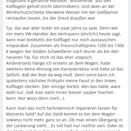
insgesamt 4 gehäufte Handvoll "Muttererde" aus den
Kotflügeln geholt (nicht übertrieben!). Und oben an der
Windschutzscheibe literweise Wasser mit der Gießkanne
reinlaufen lassen, bis der Dreck draußen war.
Tja, das war aber leider ein paar Jahre zu spät. Denn wie
mir mein VW-Händler des Vertrauens (ehrlich!) heute sagt,
kann man beidseits die Kotflügel nur noch austauschen.
Irreparabel. Zusammen als Freunschaftspreis 1200 bis 1300
€ (wegen der blöden Schweißerei noch teurer als bei den
neueren T4). Für mich ist das eher utopisch.
Andererseits hänge ich erstens an dem Wagen, habe
zweitens keine Ahnung von Karosseriebau und habe so das
Gefühl, daß der Rost da weg muß. Denn sonst kann ich
spätestens nächstes Frühjahr meine Faust in den linken
Kotflügel stecken. (Der einzige Vorteil, den das hätte, wäre
wohl nur, daß man dann innen besser sauber machen
kann. Nur wozu dann noch...).
Kann man das nicht fachmännisch reparieren lassen für
kleineres Geld? Auf die Optik kommt es bei dem Wagen
sowieso nicht mehr ganz so an. Ob man einen Übergang in
der Lackierung sieht... Es soll halt nur rostfrei sein. Oder ist