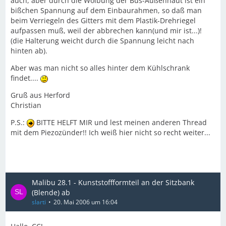
auch, aber durch die Wölbung der Bus-Außenhaut ist ein
bißchen Spannung auf dem Einbaurahmen, so daß man
beim Verriegeln des Gitters mit dem Plastik-Drehriegel
aufpassen muß, weil der abbrechen kann(und mir ist...)!
(die Halterung weicht durch die Spannung leicht nach
hinten ab).
Aber was man nicht so alles hinter dem Kühlschrank
findet....
Gruß aus Herford
Christian
P.S.:
BITTE HELFT MIR und lest meinen anderen Thread
mit dem Piezozünder!! Ich weiß hier nicht so recht weiter...
Malibu 28.1 - Kunststoffformteil an der Sitzbank
(Blende) ab
slarti
20. Mai 2006 um 16:04