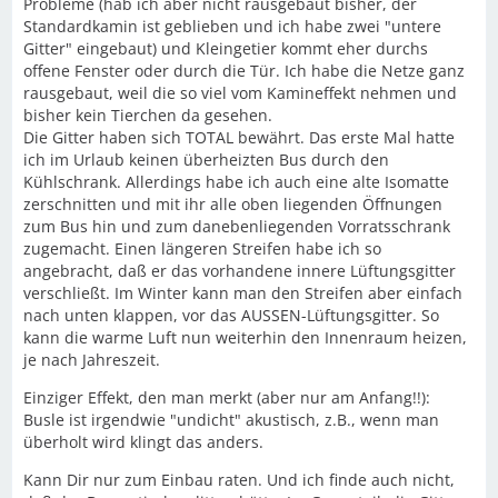
Probleme (hab ich aber nicht rausgebaut bisher, der
Standardkamin ist geblieben und ich habe zwei "untere
Gitter" eingebaut) und Kleingetier kommt eher durchs
offene Fenster oder durch die Tür. Ich habe die Netze ganz
rausgebaut, weil die so viel vom Kamineffekt nehmen und
bisher kein Tierchen da gesehen.
Die Gitter haben sich TOTAL bewährt. Das erste Mal hatte
ich im Urlaub keinen überheizten Bus durch den
Kühlschrank. Allerdings habe ich auch eine alte Isomatte
zerschnitten und mit ihr alle oben liegenden Öffnungen
zum Bus hin und zum danebenliegenden Vorratsschrank
zugemacht. Einen längeren Streifen habe ich so
angebracht, daß er das vorhandene innere Lüftungsgitter
verschließt. Im Winter kann man den Streifen aber einfach
nach unten klappen, vor das AUSSEN-Lüftungsgitter. So
kann die warme Luft nun weiterhin den Innenraum heizen,
je nach Jahreszeit.
Einziger Effekt, den man merkt (aber nur am Anfang!!):
Busle ist irgendwie "undicht" akustisch, z.B., wenn man
überholt wird klingt das anders.
Kann Dir nur zum Einbau raten. Und ich finde auch nicht,