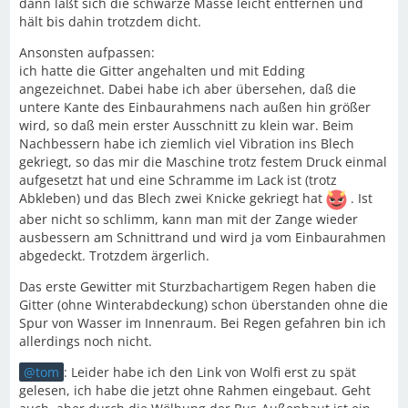
dann läßt sich die schwarze Masse leicht entfernen und
hält bis dahin trotzdem dicht.
Ansonsten aufpassen:
ich hatte die Gitter angehalten und mit Edding
angezeichnet. Dabei habe ich aber übersehen, daß die
untere Kante des Einbaurahmens nach außen hin größer
wird, so daß mein erster Ausschnitt zu klein war. Beim
Nachbessern habe ich ziemlich viel Vibration ins Blech
gekriegt, so das mir die Maschine trotz festem Druck einmal
aufgesetzt hat und eine Schramme im Lack ist (trotz
Abkleben) und das Blech zwei Knicke gekriegt hat
. Ist
aber nicht so schlimm, kann man mit der Zange wieder
ausbessern am Schnittrand und wird ja vom Einbaurahmen
abgedeckt. Trotzdem ärgerlich.
Das erste Gewitter mit Sturzbachartigem Regen haben die
Gitter (ohne Winterabdeckung) schon überstanden ohne die
Spur von Wasser im Innenraum. Bei Regen gefahren bin ich
allerdings noch nicht.
tom
: Leider habe ich den Link von Wolfi erst zu spät
gelesen, ich habe die jetzt ohne Rahmen eingebaut. Geht