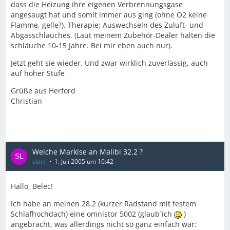
dass die Heizung ihre eigenen Verbrennungsgase
angesaugt hat und somit immer aus ging (ohne O2 keine
Flamme, gelle?). Therapie: Auswechseln des Zuluft- und
Abgasschlauches. (Laut meinem Zubehör-Dealer halten die
schläuche 10-15 Jahre. Bei mir eben auch nur).
Jetzt geht sie wieder. Und zwar wirklich zuverlässig, auch
auf hoher Stufe
Grüße aus Herford
Christian
Welche Markise an Malibi 32.2 ?
slarti
1. Juli 2005 um 10:42
Hallo, Belec!
Ich habe an meinen 28.2 (kurzer Radstand mit festem
Schlafhochdach) eine omnistor 5002 (glaub`ich
)
angebracht, was allerdings nicht so ganz einfach war: