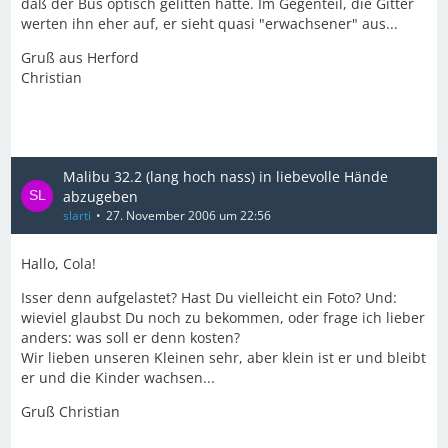
daß der Bus optisch gelitten hätte. Im Gegenteil, die Gitter
werten ihn eher auf, er sieht quasi "erwachsener" aus...
Gruß aus Herford
Christian
Malibu 32.2 (lang hoch nass) in liebevolle Hände
abzugeben
slarti
27. November 2006 um 22:56
Hallo, Cola!
Isser denn aufgelastet? Hast Du vielleicht ein Foto? Und:
wieviel glaubst Du noch zu bekommen, oder frage ich lieber
anders: was soll er denn kosten?
Wir lieben unseren Kleinen sehr, aber klein ist er und bleibt
er und die Kinder wachsen...
Gruß Christian