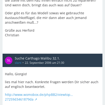
die Stelle mit dem Falz innen einfach nicht zu reparieren?
Und wenn doch, bringt das auch was auf Dauer?
Oder gibt es für das Modell sowas wie gebrauchte
Austauschkotflügel, die mir dann aber auch jemand
anschweißen muß...?
Grüße aus Herford
Christian
Suche Carthago Malibu 32.1.
slarti
22. September 2006 um 21:30
Hallo, Giorgio!
lies mal hier nach. Konkrete Fragen werden Dir sicher auch
auf englisch beantwortet.
http://www.womobox.de/phpBB2/viewtop…
27259d3461879da