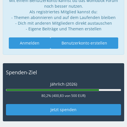
Mit einem Benutzerkonto kannst du das womobox Forum
noch besser nutzen.
Als registriertes Mitglied kannst du:
- Themen abonnieren und auf dem Laufenden bleiben
- Dich mit anderen Mitgliedern direkt austauschen
- Eigene Beiträge und Themen erstellen
Anmelden
Benutzerkonto erstellen
Spenden-Ziel
Jährlich (2026)
80,2% (400,83 von 500 EUR)
Jetzt spenden