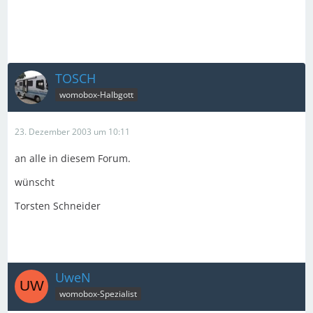
TOSCH
womobox-Halbgott
23. Dezember 2003 um 10:11
an alle in diesem Forum.
wünscht
Torsten Schneider
UweN
womobox-Spezialist