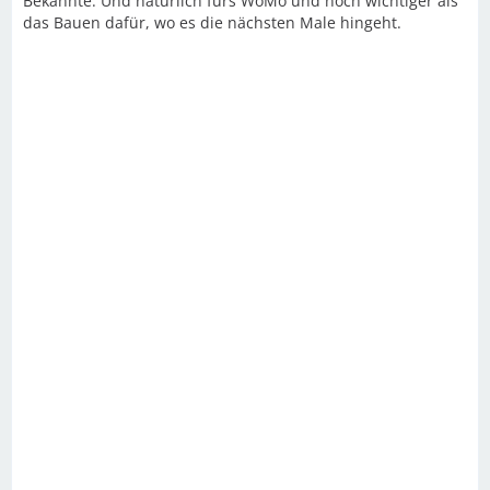
Bekannte. Und natürlich fürs WoMo und noch wichtiger als
das Bauen dafür, wo es die nächsten Male hingeht.