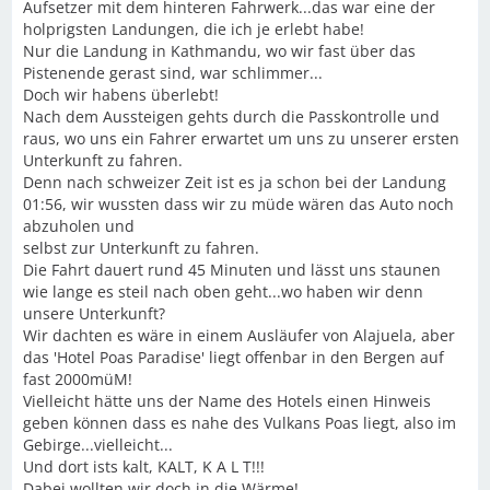
Aufsetzer mit dem hinteren Fahrwerk...das war eine der
holprigsten Landungen, die ich je erlebt habe!
Nur die Landung in Kathmandu, wo wir fast über das
Pistenende gerast sind, war schlimmer...
Doch wir habens überlebt!
Nach dem Aussteigen gehts durch die Passkontrolle und
raus, wo uns ein Fahrer erwartet um uns zu unserer ersten
Unterkunft zu fahren.
Denn nach schweizer Zeit ist es ja schon bei der Landung
01:56, wir wussten dass wir zu müde wären das Auto noch
abzuholen und
selbst zur Unterkunft zu fahren.
Die Fahrt dauert rund 45 Minuten und lässt uns staunen
wie lange es steil nach oben geht...wo haben wir denn
unsere Unterkunft?
Wir dachten es wäre in einem Ausläufer von Alajuela, aber
das 'Hotel Poas Paradise' liegt offenbar in den Bergen auf
fast 2000müM!
Vielleicht hätte uns der Name des Hotels einen Hinweis
geben können dass es nahe des Vulkans Poas liegt, also im
Gebirge...vielleicht...
Und dort ists kalt, KALT, K A L T!!!
Dabei wollten wir doch in die Wärme!