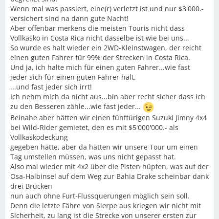
Wenn mal was passiert, eine(r) verletzt ist und nur $3'000.-
versichert sind na dann gute Nacht!
Aber offenbar merkens die meisten Touris nicht dass
Vollkasko in Costa Rica nicht dasselbe ist wie bei uns...
So wurde es halt wieder ein 2WD-Kleinstwagen, der reicht
einen guten Fahrer für 99% der Strecken in Costa Rica.
Und ja, ich halte mich für einen guten Fahrer...wie fast
jeder sich für einen guten Fahrer hält.
...und fast jeder sich irrt!
Ich nehm mich da nicht aus...bin aber recht sicher dass ich
zu den Besseren zähle...wie fast jeder...
Beinahe aber hätten wir einen fünftürigen Suzuki Jimny 4x4
bei Wild-Rider gemietet, den es mit $5'000'000.- als
Vollkaskodeckung
gegeben hätte, aber da hätten wir unsere Tour um einen
Tag umstellen müssen, was uns nicht gepasst hat.
Also mal wieder mit 4x2 über die Pisten hüpfen, was auf der
Osa-Halbinsel auf dem Weg zur Bahia Drake scheinbar dank
drei Brücken
nun auch ohne Furt-Flussquerungen möglich sein soll.
Denn die letzte Fähre von Sierpe aus kriegen wir nicht mit
Sicherheit, zu lang ist die Strecke von unserer ersten zur