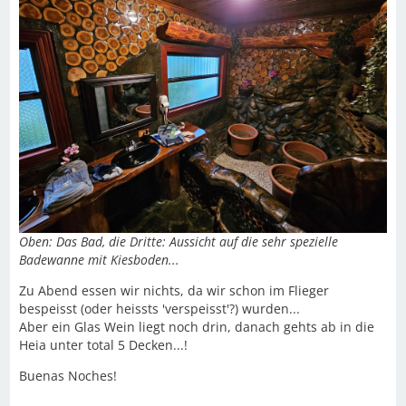
Oben: Das Bad, die Dritte: Aussicht auf die sehr spezielle
Badewanne mit Kiesboden...
Zu Abend essen wir nichts, da wir schon im Flieger
bespeisst (oder heissts 'verspeisst'?) wurden...
Aber ein Glas Wein liegt noch drin, danach gehts ab in die
Heia unter total 5 Decken...!
Buenas Noches!