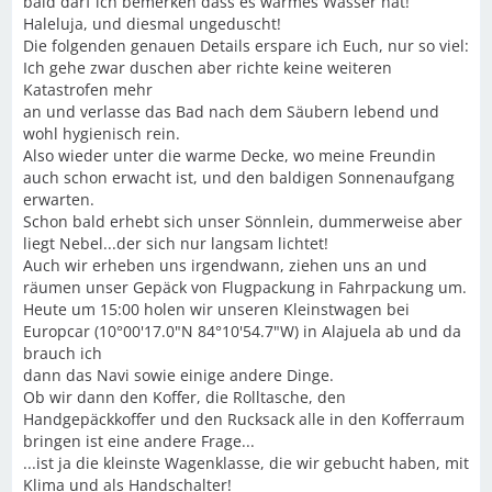
bald darf ich bemerken dass es warmes Wasser hat!
Haleluja, und diesmal ungeduscht!
Die folgenden genauen Details erspare ich Euch, nur so viel:
Ich gehe zwar duschen aber richte keine weiteren
Katastrofen mehr
an und verlasse das Bad nach dem Säubern lebend und
wohl hygienisch rein.
Also wieder unter die warme Decke, wo meine Freundin
auch schon erwacht ist, und den baldigen Sonnenaufgang
erwarten.
Schon bald erhebt sich unser Sönnlein, dummerweise aber
liegt Nebel...der sich nur langsam lichtet!
Auch wir erheben uns irgendwann, ziehen uns an und
räumen unser Gepäck von Flugpackung in Fahrpackung um.
Heute um 15:00 holen wir unseren Kleinstwagen bei
Europcar (10°00'17.0"N 84°10'54.7"W) in Alajuela ab und da
brauch ich
dann das Navi sowie einige andere Dinge.
Ob wir dann den Koffer, die Rolltasche, den
Handgepäckkoffer und den Rucksack alle in den Kofferraum
bringen ist eine andere Frage...
...ist ja die kleinste Wagenklasse, die wir gebucht haben, mit
Klima und als Handschalter!