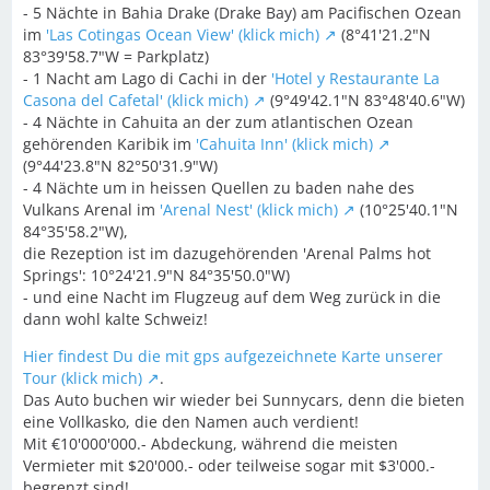
- 5 Nächte in Bahia Drake (Drake Bay) am Pacifischen Ozean
im
'Las Cotingas Ocean View' (klick mich)
(8°41'21.2"N
83°39'58.7"W = Parkplatz)
- 1 Nacht am Lago di Cachi in der
'Hotel y Restaurante La
Casona del Cafetal' (klick mich)
(9°49'42.1"N 83°48'40.6"W)
- 4 Nächte in Cahuita an der zum atlantischen Ozean
gehörenden Karibik im
'Cahuita Inn' (klick mich)
(9°44'23.8"N 82°50'31.9"W)
- 4 Nächte um in heissen Quellen zu baden nahe des
Vulkans Arenal im
'Arenal Nest' (klick mich)
(10°25'40.1"N
84°35'58.2"W),
die Rezeption ist im dazugehörenden 'Arenal Palms hot
Springs': 10°24'21.9"N 84°35'50.0"W)
- und eine Nacht im Flugzeug auf dem Weg zurück in die
dann wohl kalte Schweiz!
Hier findest Du die mit gps aufgezeichnete Karte unserer
Tour (klick mich)
.
Das Auto buchen wir wieder bei Sunnycars, denn die bieten
eine Vollkasko, die den Namen auch verdient!
Mit €10'000'000.- Abdeckung, während die meisten
Vermieter mit $20'000.- oder teilweise sogar mit $3'000.-
begrenzt sind!