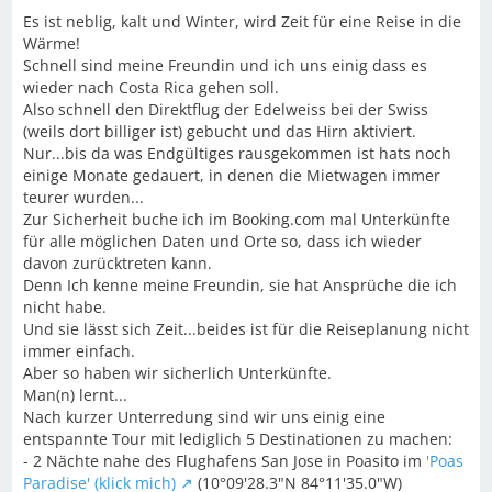
Es ist neblig, kalt und Winter, wird Zeit für eine Reise in die
Wärme!
Schnell sind meine Freundin und ich uns einig dass es
wieder nach Costa Rica gehen soll.
Also schnell den Direktflug der Edelweiss bei der Swiss
(weils dort billiger ist) gebucht und das Hirn aktiviert.
Nur...bis da was Endgültiges rausgekommen ist hats noch
einige Monate gedauert, in denen die Mietwagen immer
teurer wurden...
Zur Sicherheit buche ich im Booking.com mal Unterkünfte
für alle möglichen Daten und Orte so, dass ich wieder
davon zurücktreten kann.
Denn Ich kenne meine Freundin, sie hat Ansprüche die ich
nicht habe.
Und sie lässt sich Zeit...beides ist für die Reiseplanung nicht
immer einfach.
Aber so haben wir sicherlich Unterkünfte.
Man(n) lernt...
Nach kurzer Unterredung sind wir uns einig eine
entspannte Tour mit lediglich 5 Destinationen zu machen:
- 2 Nächte nahe des Flughafens San Jose in Poasito im
'Poas
Paradise' (klick mich)
(10°09'28.3"N 84°11'35.0"W)