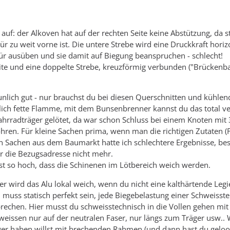
es auf: der Alkoven hat auf der rechten Seite keine Abstützung, da 
 Tür zu weit vorne ist. Die untere Strebe wird eine Druckkraft horiz
Tür ausüben und sie damit auf Biegung beanspruchen - schlecht!
te und eine doppelte Strebe, kreuzförmig verbunden ("Brückenb
aunlich gut - nur brauchst du bei diesen Querschnitten und kühle
lich fette Flamme, mit dem Bunsenbrenner kannst du das total v
ahrradträger gelötet, da war schon Schluss bei einem Knoten mit 
ren. Für kleine Sachen prima, wenn man die richtigen Zutaten (F
en Sachen aus dem Baumarkt hatte ich schlechtere Ergebnisse, bes
ur die Bezugsadresse nicht mehr.
ist so hoch, dass die Schinenen im Lötbereich weich werden.
er wird das Alu lokal weich, wenn du nicht eine kalthärtende Leg
muss statisch perfekt sein, jede Biegebelastung einer Schweisstel
brechen. Hier musst du schweisstechnisch in die Vollen gehen mit
eissen nur auf der neutralen Faser, nur längs zum Träger usw..
rger haben willst mit brechenden Rahmen (und dann hast du geloo