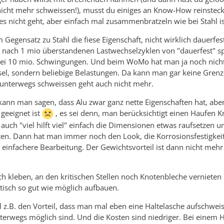
icht mehr schweissen!), musst du einiges an Know-How reinstec
 es nicht geht, aber einfach mal zusammenbratzeln wie bei Stahl is
 Gegensatz zu Stahl die fiese Eigenschaft, nicht wirklich dauerfest
nach 1 mio überstandenen Lastwechselzyklen von "dauerfest" spri
 bei 10 mio. Schwingungen. Und beim WoMo hat man ja noch nich
sel, sondern beliebige Belastungen. Da kann man gar keine Grenz
 unterwegs schweissen geht auch nicht mehr.
ann man sagen, dass Alu zwar ganz nette Eigenschaften hat, aber
geeignet ist
, es sei denn, man berücksichtigt einen Haufen Kn
auch "viel hilft viel" einfach die Dimensionen etwas raufsetzen u
lten. Dann hat man immer noch den Look, die Korrosionsfestigkeit
T. einfachere Bearbeitung. Der Gewichtsvorteil ist dann nicht mehr
ch kleben, an den kritischen Stellen noch Knotenbleche vernieten
atisch so gut wie möglich aufbauen.
 z.B. den Vorteil, dass man mal eben eine Haltelasche aufschwei
erwegs möglich sind. Und die Kosten sind niedriger. Bei einem H