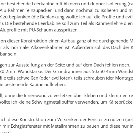
eine bestehende Leerkabine mit Alkoven und dünner Isolierung (c
 Alu-Rahmen ´einzupacken´ und dann nochmal zu isolieren und m
zu beplanken (die Beplankung wollte ich auf die Profile und evtl
en). Die bestehende Leerkabine soll zum Teil als Rahmenlehre dien
e Aluprofile mit PU-Schaum ausspritzen.
von dieser Konstruktion einen Aufbau ganz ohne durchgehende Met
er als ´normale´ Alkovenkabinen ist. Außerdem soll das Dach der 
ar sein.
en zur Aussteifung an der Seite und auf dem Dach fehlen noch.
80x30 2mm Wandstärke. Der Grundrahmen aus 50x50 4mm Wandst
ile teils schweißen (oder evtl löten), teils schrauben (der Montag
die bestehende Kabine aufkleben.
l, ohne die Innenwand zu verletzen über kleben und klemmen rea
wollte ich kleine Schwingmetallpuffer verwenden, um Kältebrücke
ch diese Konstruktion zum Versenken der Fenster zu nutzen (bei
er mir Echtglasfenster mit Metallrahmen zu bauen und diese nur i
nkern.