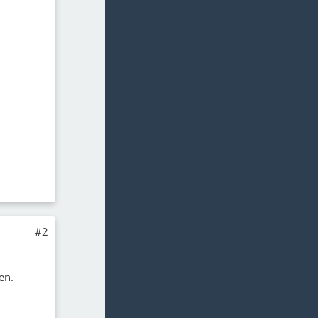
#2
en.