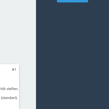
#1
tik stellen.
(standart).