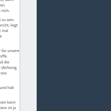
ken.
 nich.
 zu sein.
cht, liegt
t mal
e
 für unsere
iffe.
nd die
 (Achtung,
 soo
 und halt
ssen kann
ano ist ja