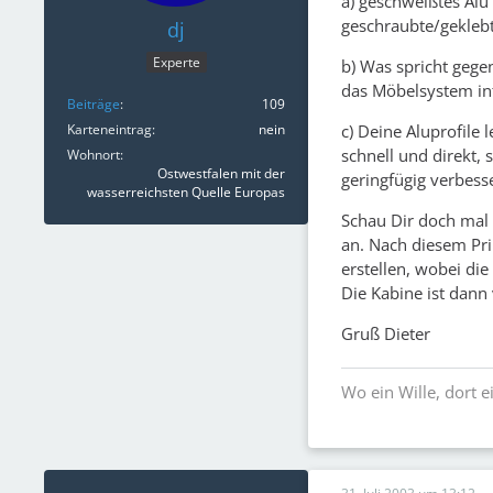
a) geschweißtes Alu
geschraubte/geklebt
dj
Experte
b) Was spricht gege
das Möbelsystem in
Beiträge
109
c) Deine Aluprofile
Karteneintrag
nein
schnell und direkt,
Wohnort
Ostwestfalen mit der
geringfügig verbess
wasserreichsten Quelle Europas
Schau Dir doch mal
an. Nach diesem Pr
erstellen, wobei die
Die Kabine ist dann
Gruß Dieter
Wo ein Wille, dort 