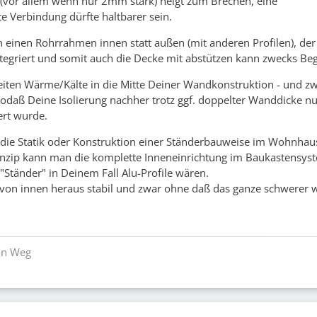
 (vor allem wenn nur 2mm stark) neigt zum Brechen, eine
e Verbindung dürfte haltbarer sein.
n einen Rohrrahmen innen statt außen (mit anderen Profilen), der 
tegriert und somit auch die Decke mit abstützen kann zwecks Be
 leiten Wärme/Kälte in die Mitte Deiner Wandkonstruktion - und z
 sodaß Deine Isolierung nachher trotz ggf. doppelter Wanddicke nu
ert wurde.
 die Statik oder Konstruktion einer Ständerbauweise im Wohnhau
inzip kann man die komplette Inneneinrichtung im Baukastensys
 "Ständer" in Deinem Fall Alu-Profile wären.
 von innen heraus stabil und zwar ohne daß das ganze schwerer w
ein Weg