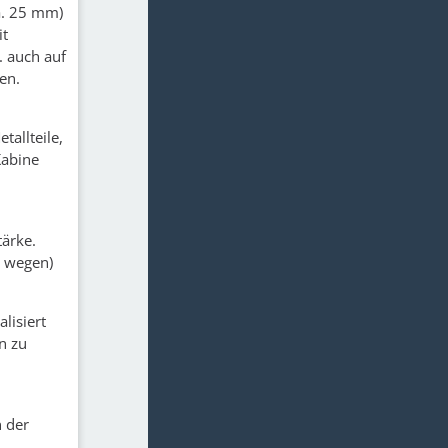
a. 25 mm)
it
. auch auf
en.
allteile,
Kabine
ärke.
e wegen)
lisiert
n zu
n der