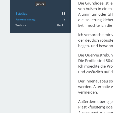
Die Grundidee ist, 
Junior
von Außen in einen
Beiträge
33
Aluminium oder GFK 
die Isolierung kleb
Karteneintrag
ja
Evtl. möchte ich di
Wohnort
Berlin
Ich verspreche mir 
der deutlich robust
begeh- und bewohnb
Die Querverstrebung
Die Profile sind 
Ich moechte die Prof
und zusätzlich auf 
Der Innenausbau sol
werden. Alternativ 
vermeiden.
Außerdem überlege i
Plastikfenstern) od
Aussenhaut zu vera