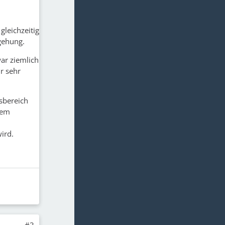
gleichzeitig
gehung.
war ziemlich
r sehr
sbereich
tem
ird.