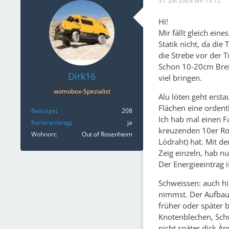
31. Juli 2003 um 13:12
Hi!
Mir fällt gleich ein
Statik nicht, da die
die Strebe vor der 
Schon 10-20cm Brei
Dirk16
viel bringen.
womobox-Spezialist
Alu löten geht erst
Flächen eine ordent
Beiträge
208
Ich hab mal einen F
Karteneintrag
ja
kreuzenden 10er Roh
Wohnort
Out of Rosenheim
Lödraht) hat. Mit d
Zeig einzeln, hab n
Der Energieeintrag 
Schweissen: auch hi
nimmst. Der Aufbau 
früher oder später 
Knotenblechen, Schw
nicht später dick Ä