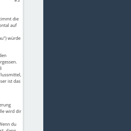
#3
stimmt die
ontal auf
au") würde
nden
ergessen.
3
lussmittel,
ser ist das
ierung
le wird dir
 Wenn du
st, dann