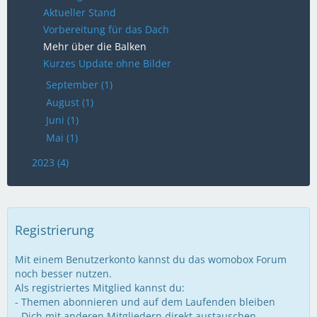
Aktueller Stand
Vorbereitung für das Dach
Mehr über die Balken
Kurzes Update ohne Bilder
September (1)
August (1)
Juni (1)
Mai (1)
2023 (4)
Registrierung
Mit einem Benutzerkonto kannst du das womobox Forum
noch besser nutzen.
Als registriertes Mitglied kannst du:
- Themen abonnieren und auf dem Laufenden bleiben
- Dich mit anderen Mitgliedern direkt austauschen