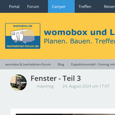
Portal
Forum
Camper
Treffen
Reise
womobox & Leerkabinen-Forum
Blog
Expeditionsmobil - Unimog m
Fenster - Teil 3
majomog
24. August 2024 um 17:07