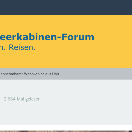
n
it abnehmbarer Wohnkabine aus Holz
2.684 Mal gelesen