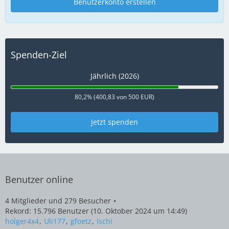
Benutzerkonto erstellen
Spenden-Ziel
Jährlich (2026)
80,2% (400,83 von 500 EUR)
Jetzt spenden
Benutzer online
4 Mitglieder und 279 Besucher
Rekord: 15.796 Benutzer (
10. Oktober 2024 um 14:49
)
holger4x4
Uli177
gfoetz
Ischi