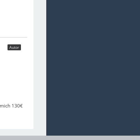
Autor
t mich 130€