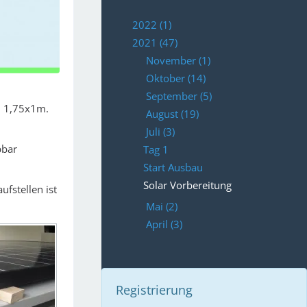
2022 (1)
2021 (47)
November (1)
Oktober (14)
September (5)
, 1,75x1m.
August (19)
Juli (3)
pbar
Tag 1
Start Ausbau
Solar Vorbereitung
ufstellen ist
Mai (2)
April (3)
Registrierung