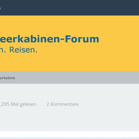
n
carkabine
.295 Mal gelesen
2 Kommentare