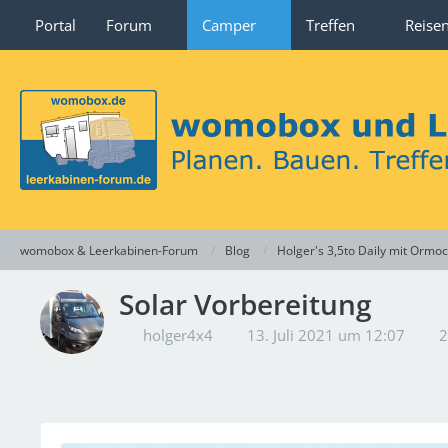
Portal
Forum
Camper
Treffen
Reise
womobox & Leerkabinen-Forum
Blog
Holger's 3,5to Daily mit Ormo
Solar Vorbereitung
holger4x4
13. Juli 2021 um 12:07
2