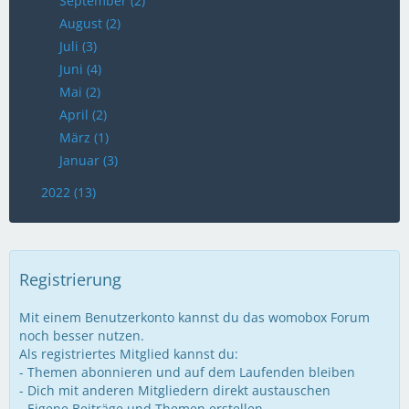
September (2)
August (2)
Juli (3)
Juni (4)
Mai (2)
April (2)
März (1)
Januar (3)
2022 (13)
Registrierung
Mit einem Benutzerkonto kannst du das womobox Forum
noch besser nutzen.
Als registriertes Mitglied kannst du:
- Themen abonnieren und auf dem Laufenden bleiben
- Dich mit anderen Mitgliedern direkt austauschen
- Eigene Beiträge und Themen erstellen