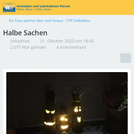
Ein Fuso wächst über sich hinaus - CFK Selbstbau
Halbe Sachen
Sebastian
31. Oktober 2023 um 18:42
2.077 Mal gelesen
4 Kommentare