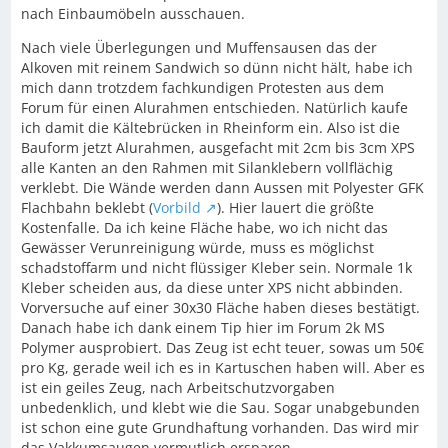
nach Einbaumöbeln ausschauen.
Nach viele Überlegungen und Muffensausen das der
Alkoven mit reinem Sandwich so dünn nicht hält, habe ich
mich dann trotzdem fachkundigen Protesten aus dem
Forum für einen Alurahmen entschieden. Natürlich kaufe
ich damit die Kältebrücken in Rheinform ein. Also ist die
Bauform jetzt Alurahmen, ausgefacht mit 2cm bis 3cm XPS
alle Kanten an den Rahmen mit Silanklebern vollflächig
verklebt. Die Wände werden dann Aussen mit Polyester GFK
Flachbahn beklebt (
Vorbild
). Hier lauert die größte
Kostenfalle. Da ich keine Fläche habe, wo ich nicht das
Gewässer Verunreinigung würde, muss es möglichst
schadstoffarm und nicht flüssiger Kleber sein. Normale 1k
Kleber scheiden aus, da diese unter XPS nicht abbinden.
Vorversuche auf einer 30x30 Fläche haben dieses bestätigt.
Danach habe ich dank einem Tip hier im Forum 2k MS
Polymer ausprobiert. Das Zeug ist echt teuer, sowas um 50€
pro Kg, gerade weil ich es in Kartuschen haben will. Aber es
ist ein geiles Zeug, nach Arbeitschutzvorgaben
unbedenklich, und klebt wie die Sau. Sogar unabgebunden
ist schon eine gute Grundhaftung vorhanden. Das wird mir
das Vakkumsaugen vermutlich ersparen.