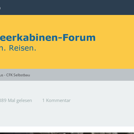
n
us - CFK Selbstbau
889 Mal gelesen
1 Kommentar