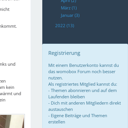
April (2)
März (1)
nicht
Januar (3)
2022 (13)
rankommt.
Registrierung
inks und
Mit einem Benutzerkonto kannst du
das womobox Forum noch besser
nutzen.
zen
Als registriertes Mitglied kannst du:
kam kein
- Themen abonnieren und auf dem
erwärmt und
Laufenden bleiben
ein
- Dich mit anderen Mitgliedern direkt
austauschen
- Eigene Beiträge und Themen
erstellen