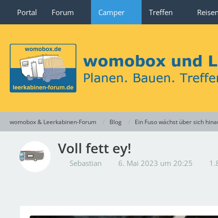
Portal
Forum
Camper
Treffen
Reise
womobox & Leerkabinen-Forum
Blog
Ein Fuso wächst über sich hina
Voll fett ey!
Sebastian
6. Mai 2023 um 20:25
1.