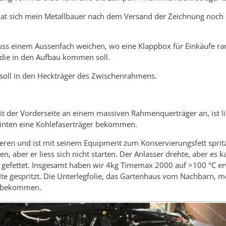
hat sich mein Metallbauer nach dem Versand der Zeichnung noch 
muss einem Aussenfach weichen, wo eine Klappbox für Einkäufe 
, die in den Aufbau kommen soll.
soll in den Heckträger des Zwischenrahmens.
mit der Vorderseite an einem massiven Rahmenquerträger an, ist l
inten eine Kohlefaserträger bekommen.
hieren und ist mit seinem Equipment zum Konservierungsfett sprit
ren, aber er liess sich nicht starten. Der Anlasser drehte, aber es 
t gefettet. Insgesamt haben wir 4kg Timemax 2000 auf >100 °C 
te gespritzt. Die Unterlegfolie, das Gartenhaus vom Nachbarn, m
abbekommen.