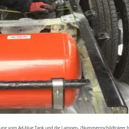
ckung vom Ad-blue Tank und die Lampen- /Nummernschildträger b