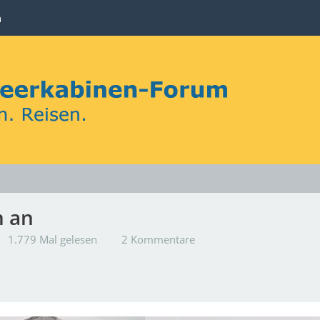
n
 an
1.779 Mal gelesen
2 Kommentare