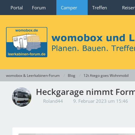
Portal
Forum
Camper
Treffen
Reise
womobox & Leerkabinen-Forum
Blog
12t Atego goes Wohnmobil
Heckgarage nimmt Form
Roland44
9. Februar 2023 um 15:46