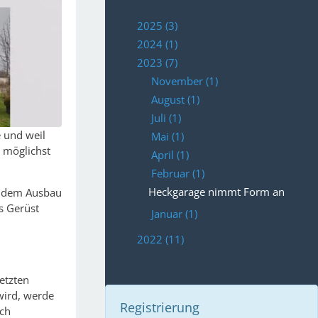
2025 (3)
2024 (1)
2023 (7)
November (1)
August (1)
Juli (1)
 und weil
Mai (1)
 möglichst
April (1)
Februar (1)
Heckgarage nimmt Form an
t dem Ausbau
s Gerüst
Januar (1)
2022 (11)
etzten
wird, werde
Registrierung
ich