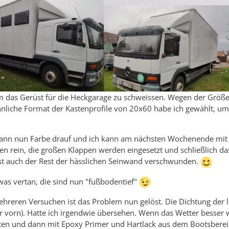
um das Gerüst für die Heckgarage zu schweissen. Wegen der Größe
hnliche Format der Kastenprofile von 20x60 habe ich gewählt, um
so kann nun Farbe drauf und ich kann am nächsten Wochenende mi
rein, die großen Klappen werden eingesetzt und schließlich da
ist auch der Rest der hässlichen Seinwand verschwunden.
as vertan, die sind nun "fußbodentief"
ehreren Versuchen ist das Problem nun gelöst. Die Dichtung der l
r vorn). Hatte ich irgendwie übersehen. Wenn das Wetter besser 
chten und dann mit Epoxy Primer und Hartlack aus dem Bootsbere