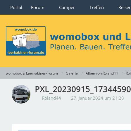
Portal
Forum
Camper
Treffen
Reise
womobox & Leerkabinen-Forum
Galerie
Alben von Roland44
Rol
PXL_20230915_1734459
Roland44
27. Januar 2024 um 21:28