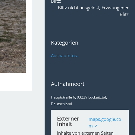
Blitz
Blitz nicht ausgelöst, Erzwungener
Blitz
Kategorien
Ausbaufotos
Aufnahmeort
Hauptstraße 6, 03229 Luckaitztal,
Deutschland
Externer
maps.google.co
Inhalt
m
Inhalte von externen Seiten