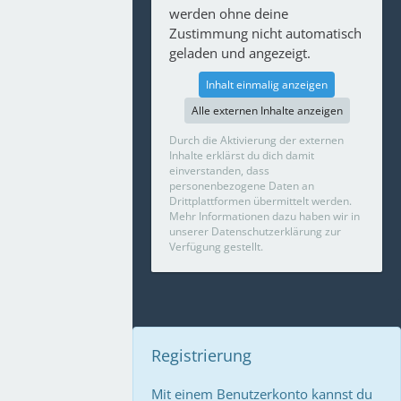
werden ohne deine
Zustimmung nicht automatisch
geladen und angezeigt.
Inhalt einmalig anzeigen
Alle externen Inhalte anzeigen
Durch die Aktivierung der externen
Inhalte erklärst du dich damit
einverstanden, dass
personenbezogene Daten an
Drittplattformen übermittelt werden.
Mehr Informationen dazu haben wir in
unserer Datenschutzerklärung zur
Verfügung gestellt.
Registrierung
Mit einem Benutzerkonto kannst du