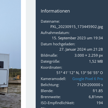
Informationen
Dateiname
PXL_20230915_173445902.jpg
Aufnahmedatum
15. September 2023 um 19:34
Datum hochgeladen
27. Januar 2024 um 21:28
Bildmaße
3.000 × 2.259 px
Dateigröße
1,52 MB
Koordinaten
51° 41' 12" N, 13° 56' 55" O
Kameramodell
Google Pixel 6 Pro
Belichtung
7129/200000 s
Blende
f/1.85
Brennweite
6,81mm
ISO-Empfindlichkeit
194