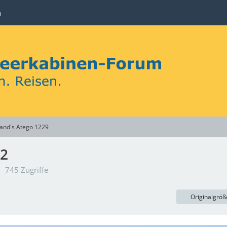
n
and´s Atego 1229
02
745 Zugriffe
Originalgröß