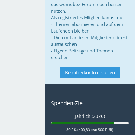
das womobox Forum noch besser
nutzen.
Als registriertes Mitglied kannst du:
- Themen abonnieren und auf dem
Laufenden bleiben
- Dich mit anderen Mitgliedern direkt
austauschen
- Eigene Beiträge und Themen
erstellen
Benutzerkonto erstellen
Spenden-Ziel
Jährlich (2026)
80,2% (400,83 von 500 EUR)