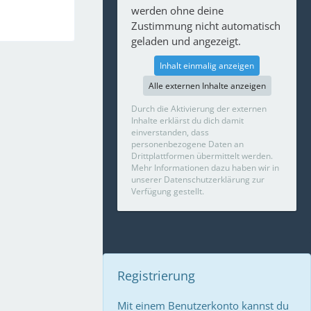
werden ohne deine
Zustimmung nicht automatisch
geladen und angezeigt.
Inhalt einmalig anzeigen
Alle externen Inhalte anzeigen
Durch die Aktivierung der externen
Inhalte erklärst du dich damit
einverstanden, dass
personenbezogene Daten an
Drittplattformen übermittelt werden.
Mehr Informationen dazu haben wir in
unserer Datenschutzerklärung zur
Verfügung gestellt.
Registrierung
Mit einem Benutzerkonto kannst du