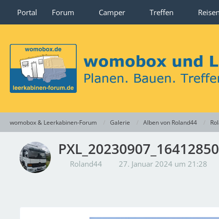
Portal
Forum
Camper
Treffen
Reise
womobox & Leerkabinen-Forum
Galerie
Alben von Roland44
Rol
PXL_20230907_1641285
Roland44
27. Januar 2024 um 21:28