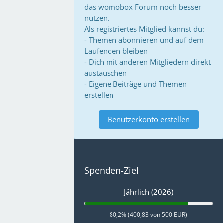
das womobox Forum noch besser
nutzen.
Als registriertes Mitglied kannst du:
- Themen abonnieren und auf dem
Laufenden bleiben
- Dich mit anderen Mitgliedern direkt
austauschen
- Eigene Beiträge und Themen
erstellen
Benutzerkonto erstellen
Spenden-Ziel
Jährlich (2026)
80,2% (400,83 von 500 EUR)