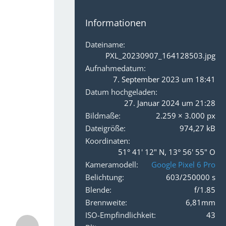
Informationen
Dateiname
PXL_20230907_164128503.jpg
Aufnahmedatum
7. September 2023 um 18:41
Datum hochgeladen
27. Januar 2024 um 21:28
Bildmaße
2.259 × 3.000 px
Dateigröße
974,27 kB
Koordinaten
51° 41' 12" N, 13° 56' 55" O
Kameramodell
Google Pixel 6 Pro
Belichtung
603/250000 s
Blende
f/1.85
Brennweite
6,81mm
ISO-Empfindlichkeit
43