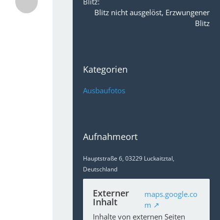
Blitz
Blitz nicht ausgelöst, Erzwungener
Blitz
Kategorien
Ausbaufotos
Aufnahmeort
Hauptstraße 6, 03229 Luckaitztal,
Deutschland
Externer
maps.google.co
Inhalt
m
Inhalte von externen Seiten