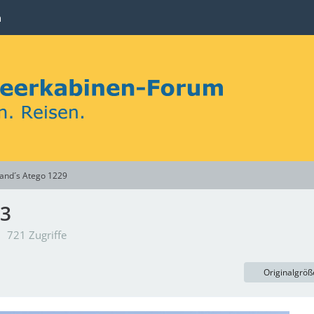
n
and´s Atego 1229
03
721 Zugriffe
Originalgröß