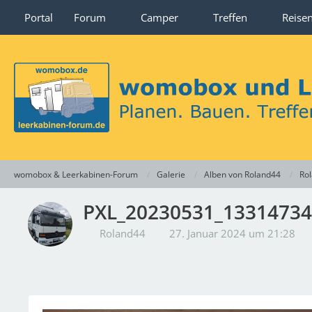
Portal
Forum
Camper
Treffen
Reise
womobox & Leerkabinen-Forum
Galerie
Alben von Roland44
Rol
PXL_20230531_1331473
Roland44
27. Januar 2024 um 21:28