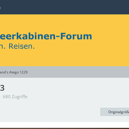
n
and´s Atego 1229
43
680 Zugriffe
Originalgröß