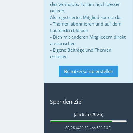
das womobox Forum noch besser
nutzen.
Als registriertes Mitglied kannst du:
- Themen abonnieren und auf dem
Laufenden bleiben
- Dich mit anderen Mitgliedern direkt
austauschen
- Eigene Beiträge und Themen
erstellen
Benutzerkonto erstellen
Spenden-Ziel
Jährlich (2026)
80,2% (400,83 von 500 EUR)