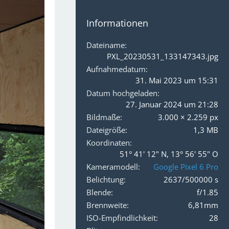
Informationen
Dateiname
PXL_20230531_133147343.jpg
Aufnahmedatum
31. Mai 2023 um 15:31
Datum hochgeladen
27. Januar 2024 um 21:28
Bildmaße
3.000 × 2.259 px
Dateigröße
1,3 MB
Koordinaten
51° 41' 12" N, 13° 56' 55" O
Kameramodell
Google Pixel 6 Pro
Belichtung
2637/500000 s
Blende
f/1.85
Brennweite
6,81mm
ISO-Empfindlichkeit
28