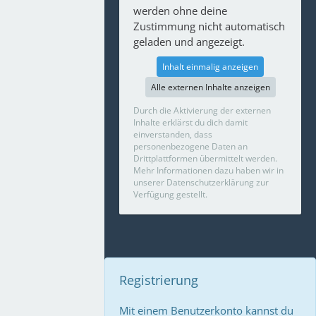
werden ohne deine
Zustimmung nicht automatisch
geladen und angezeigt.
Inhalt einmalig anzeigen
Alle externen Inhalte anzeigen
Durch die Aktivierung der externen
Inhalte erklärst du dich damit
einverstanden, dass
personenbezogene Daten an
Drittplattformen übermittelt werden.
Mehr Informationen dazu haben wir in
unserer Datenschutzerklärung zur
Verfügung gestellt.
Registrierung
Mit einem Benutzerkonto kannst du