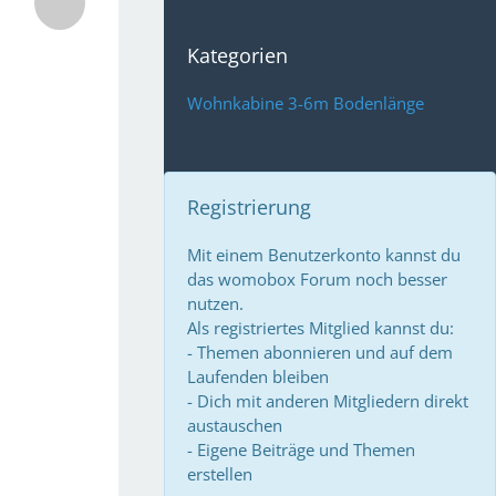
Kategorien
Wohnkabine 3-6m Bodenlänge
Registrierung
Mit einem Benutzerkonto kannst du
das womobox Forum noch besser
nutzen.
Als registriertes Mitglied kannst du:
- Themen abonnieren und auf dem
Laufenden bleiben
- Dich mit anderen Mitgliedern direkt
austauschen
- Eigene Beiträge und Themen
erstellen