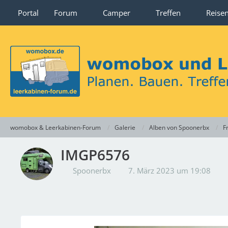
Portal
Forum
Camper
Treffen
Reise
womobox & Leerkabinen-Forum
Galerie
Alben von Spoonerbx
F
IMGP6576
Spoonerbx
7. März 2023 um 19:08