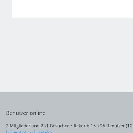
Benutzer online
2 Mitglieder und 231 Besucher
Rekord: 15.796 Benutzer (
10
holger4x4
schluetelm