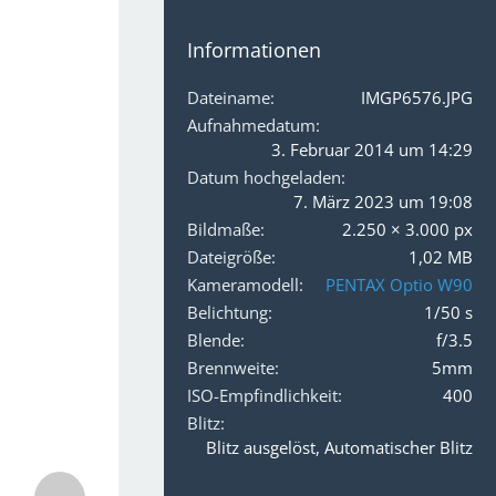
Informationen
Dateiname
IMGP6576.JPG
Aufnahmedatum
3. Februar 2014 um 14:29
Datum hochgeladen
7. März 2023 um 19:08
Bildmaße
2.250 × 3.000 px
Dateigröße
1,02 MB
Kameramodell
PENTAX Optio W90
Belichtung
1/50 s
Blende
f/3.5
Brennweite
5mm
ISO-Empfindlichkeit
400
Blitz
Blitz ausgelöst, Automatischer Blitz