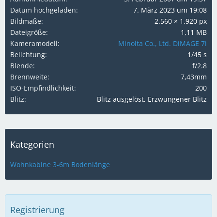
Datum hochgeladen
7. März 2023 um 19:08
Bildmaße
2.560 × 1.920 px
Dateigröße
1,11 MB
Kameramodell
Minolta Co., Ltd. DiMAGE 7i
Belichtung
1/45 s
Blende
f/2.8
Brennweite
7,43mm
ISO-Empfindlichkeit
200
Blitz
Blitz ausgelöst, Erzwungener Blitz
Kategorien
Wohnkabine 3-6m Bodenlänge
Registrierung