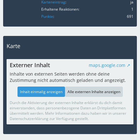
Karteneintrag
ja
Erhaltene Reaktionen
1
Punkte
691
Karte
Externer Inhalt
maps.google.com
Inhalte von externen Seiten werden ohne deine
Zustimmung nicht automatisch geladen und angezeigt.
Inhalt einmalig anzeigen
Alle externen Inhalte anzeigen
Durch die Aktivierung der externen Inhalte erklärst du dich damit
einverstanden, dass personenbezogene Daten an Drittplattformen
übermittelt werden. Mehr Informationen dazu haben wir in unserer
Datenschutzerklärung zur Verfügung gestellt.