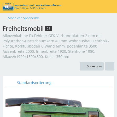
Alben von Spoonerbx
Freiheitsmobil
28
Alkovenkabine Fa.Fehlner,GFK-Verbundplatten 2 mm mit
Polyurethan-Hartschaumkern 40 mm Wohnausbau Echtholz-
Fichte, Korkfußboden u.Wand 6mm, Bodenlänge 3500
Außenbreite 2000, Innenbreite 1920, Stehhöhe 1980,
Alkoven1920x1500x800, Keller 350mm
Slideshow
Standardsortierung