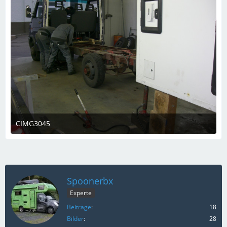
CIMG3045
7. März 2023 um 19:08
Spoonerbx
Experte
Beiträge
18
Bilder
28