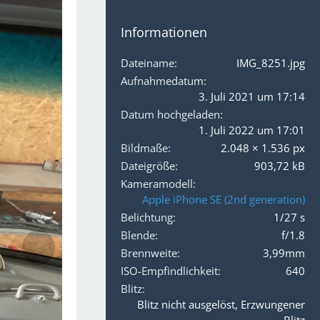
Informationen
Dateiname
IMG_8251.jpg
Aufnahmedatum
3. Juli 2021 um 17:14
Datum hochgeladen
1. Juli 2022 um 17:01
Bildmaße
2.048 × 1.536 px
Dateigröße
903,72 kB
Kameramodell
Apple iPhone SE (2nd generation)
Belichtung
1/27 s
Blende
f/1.8
Brennweite
3,99mm
ISO-Empfindlichkeit
640
Blitz
Blitz nicht ausgelöst, Erzwungener