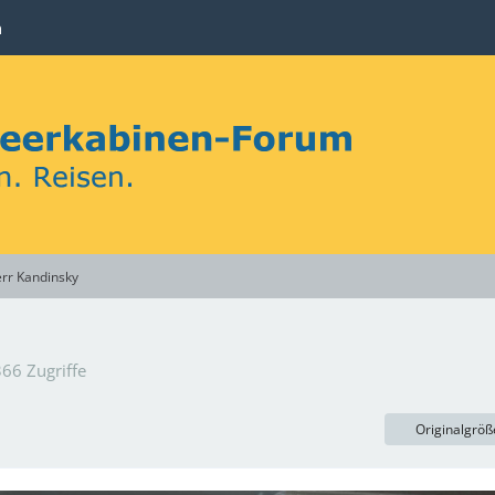
n
rr Kandinsky
66 Zugriffe
Originalgröß