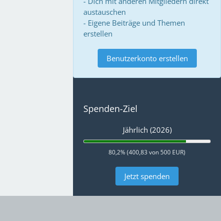
- Dich mit anderen Mitgliedern direkt
austauschen
- Eigene Beiträge und Themen
erstellen
Benutzerkonto erstellen
Spenden-Ziel
Jährlich (2026)
80,2% (400,83 von 500 EUR)
Jetzt spenden