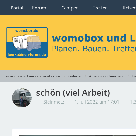
Portal
Forum
Camper
Treffen
Reise
womobox & Leerkabinen-Forum
Galerie
Alben von Steinmetz
He
schön (viel Arbeit)
Steinmetz
1. Juli 2022 um 17:01
1.3