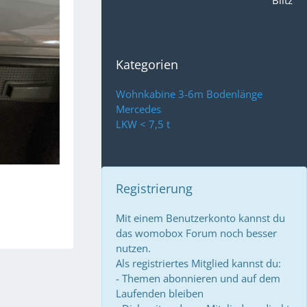
Blitz
Kategorien
Wohnkabine 3-6m Bodenlänge
Mercedes
LKW < 7,5 t
Registrierung
Mit einem Benutzerkonto kannst du
das womobox Forum noch besser
nutzen.
Als registriertes Mitglied kannst du:
- Themen abonnieren und auf dem
Laufenden bleiben