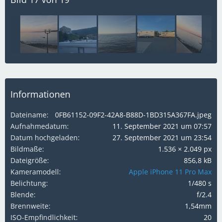
Informationen
Dateiname
0FB61152-09F2-42A8-B88D-1BD315A367FA.jpeg
Aufnahmedatum
11. September 2021 um 07:57
Datum hochgeladen
27. September 2021 um 23:54
Bildmaße
1.536 × 2.049 px
Dateigröße
856,8 kB
Kameramodell
Apple iPhone 11 Pro Max
Belichtung
1/480 s
Blende
f/2.4
Brennweite
1,54mm
ISO-Empfindlichkeit
20