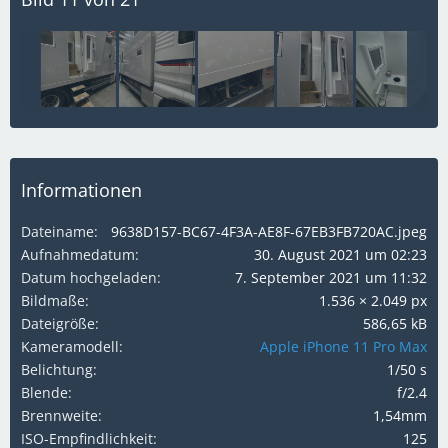
Informationen
Dateiname
9638D157-BC67-4F3A-AE8F-67EB3FB720AC.jpeg
Aufnahmedatum
30. August 2021 um 02:23
Datum hochgeladen
7. September 2021 um 11:32
Bildmaße
1.536 × 2.049 px
Dateigröße
586,65 kB
Kameramodell
Apple iPhone 11 Pro Max
Belichtung
1/50 s
Blende
f/2.4
Brennweite
1,54mm
ISO-Empfindlichkeit
125