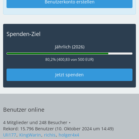
Benutzerkonto erstellen
Spenden-Ziel
Jährlich (2026)
80,2% (400,83 von 500 EUR)
Jetzt spenden
Benutzer online
4 Mitglieder und 248 Besucher
Rekord: 15.796 Benutzer (
10. Oktober 2024 um 14:49
)
Uli177
KingWarin
richis
holger4x4