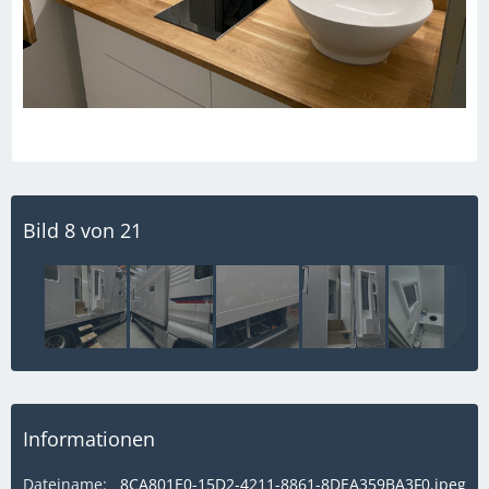
Bild 8 von 21
Informationen
Dateiname
8CA801E0-15D2-4211-8861-8DEA359BA3F0.jpeg