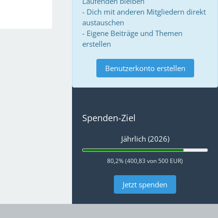
Laufenden bleiben
- Dich mit anderen Mitgliedern direkt
austauschen
- Eigene Beiträge und Themen
erstellen
Benutzerkonto erstellen
Spenden-Ziel
Jährlich (2026)
80,2% (400,83 von 500 EUR)
Jetzt spenden