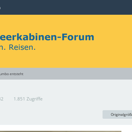
n
Jumbo entsteht
32
1.851 Zugriffe
Originalgröß