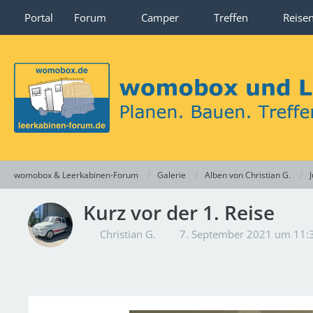
Portal
Forum
Camper
Treffen
Reise
womobox & Leerkabinen-Forum
Galerie
Alben von Christian G.
Kurz vor der 1. Reise
Christian G.
7. September 2021 um 11: