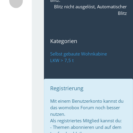
Blitz
Blitz nicht ausgelöst, Automatischer
Blitz
Kategorien
Selbst gebaute Wohnkabine
LKW > 7,5 t
Registrierung
Mit einem Benutzerkonto kannst du
das womobox Forum noch besser
nutzen.
Als registriertes Mitglied kannst du:
- Themen abonnieren und auf dem