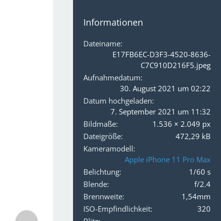
Informationen
Dateiname
E17FB6EC-D3F3-4520-8636-
C7C910D216F5.jpeg
Aufnahmedatum
30. August 2021 um 02:22
Datum hochgeladen
7. September 2021 um 11:32
Bildmaße
1.536 × 2.049 px
Dateigröße
472,29 kB
Kameramodell
Apple iPhone 11 Pro Max
Belichtung
1/60 s
Blende
f/2.4
Brennweite
1,54mm
ISO-Empfindlichkeit
320