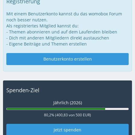
Registrierung
Mit einem Benutzerkonto kannst du das womobox Forum
noch besser nutzen.
Als registriertes Mitglied kannst du:
- Themen abonnieren und auf dem Laufenden bleiben
- Dich mit anderen Mitgliedern direkt austauschen
- Eigene Beiträge und Themen erstellen
Benutzerkonto erstellen
Spenden-Ziel
Jährlich (2026)
80,2% (400,83 von 500 EUR)
Jetzt spenden