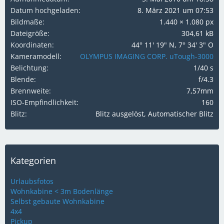
Datum hochgeladen
8. März 2021 um 07:53
Bildmaße
1.440 × 1.080 px
Dateigröße
304,61 kB
Koordinaten
44° 11' 19" N, 7° 34' 3" O
Kameramodell
OLYMPUS IMAGING CORP. uTough-3000
Belichtung
1/40 s
Blende
f/4.3
Brennweite
7,57mm
ISO-Empfindlichkeit
160
Blitz
Blitz ausgelöst, Automatischer Blitz
Kategorien
Urlaubsfotos
Wohnkabine < 3m Bodenlänge
Selbst gebaute Wohnkabine
4x4
Pickup