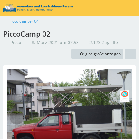
Picco Camper 04
PiccoCamp 02
Picco
8. März 2021 um 07:53
2.123 Zugriffe
Originalgröße anzeigen