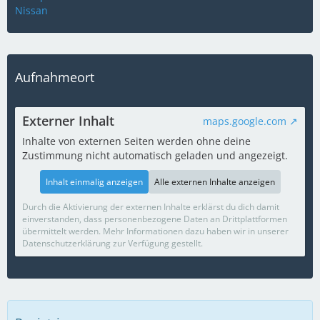
Nissan
Aufnahmeort
Externer Inhalt
maps.google.com
Inhalte von externen Seiten werden ohne deine
Zustimmung nicht automatisch geladen und angezeigt.
Inhalt einmalig anzeigen
Alle externen Inhalte anzeigen
Durch die Aktivierung der externen Inhalte erklärst du dich damit
einverstanden, dass personenbezogene Daten an Drittplattformen
übermittelt werden. Mehr Informationen dazu haben wir in unserer
Datenschutzerklärung zur Verfügung gestellt.