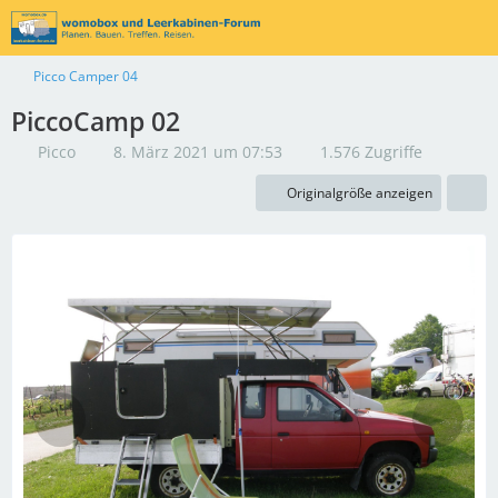
Picco Camper 04
PiccoCamp 02
Picco
8. März 2021 um 07:53
1.576 Zugriffe
Originalgröße anzeigen