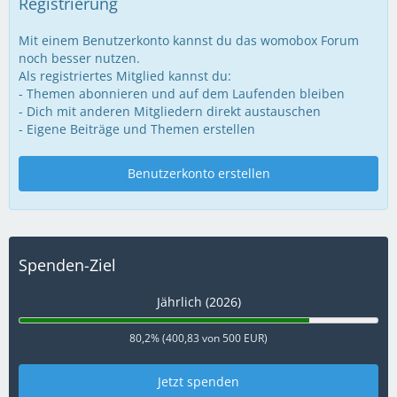
Registrierung
Mit einem Benutzerkonto kannst du das womobox Forum
noch besser nutzen.
Als registriertes Mitglied kannst du:
- Themen abonnieren und auf dem Laufenden bleiben
- Dich mit anderen Mitgliedern direkt austauschen
- Eigene Beiträge und Themen erstellen
Benutzerkonto erstellen
Spenden-Ziel
Jährlich (2026)
80,2% (400,83 von 500 EUR)
Jetzt spenden