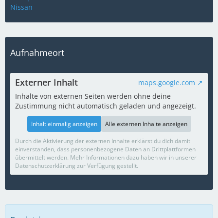
Nissan
Aufnahmeort
Externer Inhalt
maps.google.com
Inhalte von externen Seiten werden ohne deine
Zustimmung nicht automatisch geladen und angezeigt.
Inhalt einmalig anzeigen
Alle externen Inhalte anzeigen
Durch die Aktivierung der externen Inhalte erklärst du dich damit
einverstanden, dass personenbezogene Daten an Drittplattformen
übermittelt werden. Mehr Informationen dazu haben wir in unserer
Datenschutzerklärung zur Verfügung gestellt.