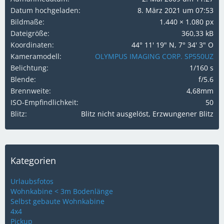
Datum hochgeladen
8. März 2021 um 07:53
Bildmaße
1.440 × 1.080 px
Dateigröße
360,33 kB
Koordinaten
44° 11' 19" N, 7° 34' 3" O
Kameramodell
OLYMPUS IMAGING CORP. SP550UZ
Belichtung
1/160 s
Blende
f/5.6
Brennweite
4,68mm
ISO-Empfindlichkeit
50
Blitz
Blitz nicht ausgelöst, Erzwungener Blitz
Kategorien
Urlaubsfotos
Wohnkabine < 3m Bodenlänge
Selbst gebaute Wohnkabine
4x4
Pickup