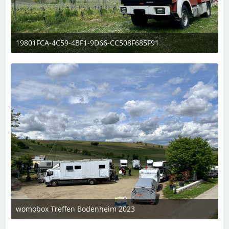
19801FCA-4C59-4BF1-9D66-CC508F685F91
6. Mai 2023 um 13:35
womobox Treffen Bodenheim 2023
6. Mai 2023 um 13:28