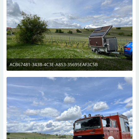
ACB67481-343B-4C3E-A853-35695EAF3C5B
6. Mai 2023 um 13:35