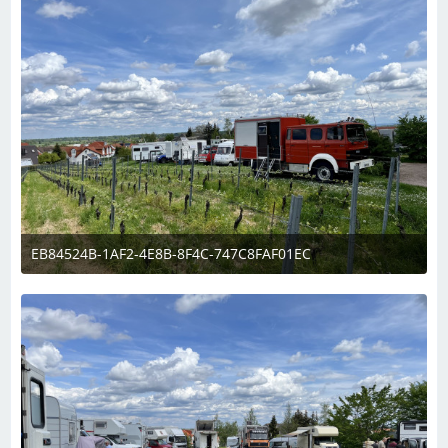
EB84524B-1AF2-4E8B-8F4C-747C8FAF01EC
6. Mai 2023 um 13:35
1