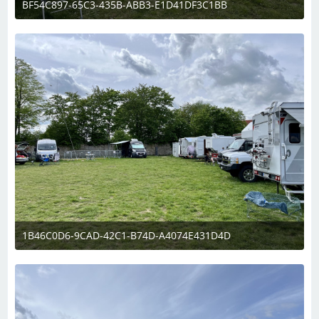
BF54C897-65C3-435B-ABB3-E1D41DF3C1BB
6. Mai 2023 um 13:35
1
1B46C0D6-9CAD-42C1-B74D-A4074E431D4D
6. Mai 2023 um 13:35