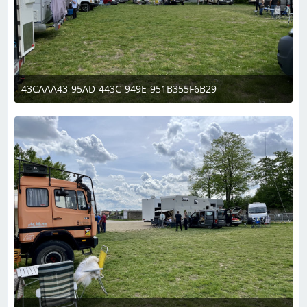
43CAAA43-95AD-443C-949E-951B355F6B29
6. Mai 2023 um 13:35
1