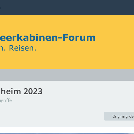
n
nheim 2023
griffe
Originalgröß