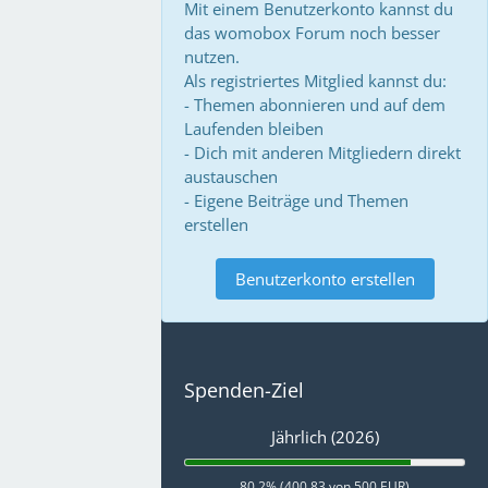
Mit einem Benutzerkonto kannst du
das womobox Forum noch besser
nutzen.
Als registriertes Mitglied kannst du:
- Themen abonnieren und auf dem
Laufenden bleiben
- Dich mit anderen Mitgliedern direkt
austauschen
- Eigene Beiträge und Themen
erstellen
Benutzerkonto erstellen
Spenden-Ziel
Jährlich (2026)
80,2% (400,83 von 500 EUR)