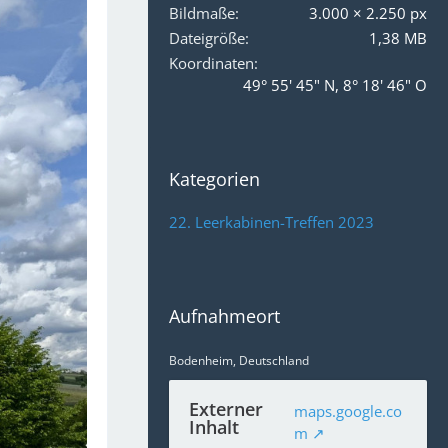
Bildmaße
3.000 × 2.250 px
Dateigröße
1,38 MB
Koordinaten
49° 55' 45" N, 8° 18' 46" O
Kategorien
22. Leerkabinen-Treffen 2023
Aufnahmeort
Bodenheim, Deutschland
Externer
maps.google.co
Inhalt
m