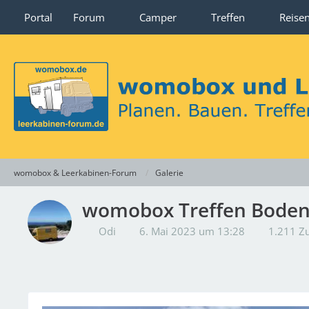
Portal
Forum
Camper
Treffen
Reise
womobox & Leerkabinen-Forum
Galerie
womobox Treffen Bode
Odi
6. Mai 2023 um 13:28
1.211 Zu