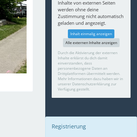
Inhalte von externen Seiten
werden ohne deine
Zustimmung nicht automatisch
geladen und angezeigt.
Inhalt einmalig anzeigen
Alle externen Inhalte anzeigen
Durch die Aktivierung der externen
Inhalte erklärst du dich damit
einverstanden, dass
personenbezogene Daten an
Drittplattformen übermittelt werden.
Mehr Informationen dazu haben wir in
unserer Datenschutzerklärung zur
Verfügung gestellt.
Registrierung