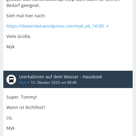
Bedarf geeignet.
Sieh mal hier nach:
https://dexter4x4.wordpress.com/myk_e6_14185
Viele Grüße,
Myk
Leerkabinen auf dem Wasser - Hausboot
Myk
10. Oktober 2020 um 08:48
Super, Tommy!
Wann ist Richtfest?
LG,
Myk