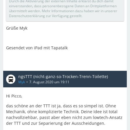
Durch die Aktivierung der externen Inhalte erklärst du dich damit
einverstanden, dass personenbezogene Daten an Drittplattformen
übermittelt werden. Mehr Informationen dazu haben wir in unserer
Datenschutzerklärung zur Verfügung gestellt.
Grüße Myk
Gesendet von iPad mit Tapatalk
ngsTTT (nicht-ganz-so-Trocken-Trenn-Toilette)
Myk
7. August 2020 um 19:11
Hi Picco,
das schöne an der TTT ist ja, dass es so simpel ist. Ohne
Mechanik, ohne komplizierte Technik. Deine Idee ist total
nachvollziehbar, passt aber eben nicht zum lowtech-Ansatz
der TTT und zur Separierung der Ausscheidungen.