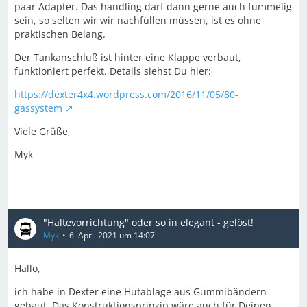
paar Adapter. Das handling darf dann gerne auch fummelig
sein, so selten wir wir nachfüllen müssen, ist es ohne
praktischen Belang.
Der Tankanschluß ist hinter eine Klappe verbaut,
funktioniert perfekt. Details siehst Du hier:
https://dexter4x4.wordpress.com/2016/11/05/80-
gassystem
Viele Grüße,
Myk
"Haltevorrichtung" oder so in elegant - gelöst!
Myk
6. April 2021 um 14:07
Hallo,
ich habe in Dexter eine Hutablage aus Gummibändern
gebaut. Das Konstruktionsprinzip wäre auch für Deinen