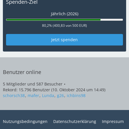
Spenden-Ziel
Jährlich (2026)
80,2% (400,83 von 500 EUR)
Jetzt spenden
Benutzer online
5 Mitglieder und 587 Besucher
Rekord: 15.796 Benutzer (
10. Oktober 2024 um 14:49
)
schorsch38
mafer
Lunda
g26
ichbins98
Nutzungsbedingungen
Datenschutzerklärung
Impressum