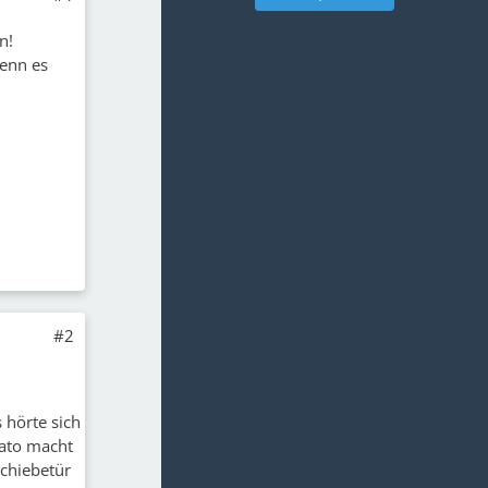
n!
enn es
#2
s hörte sich
cato macht
chiebetür