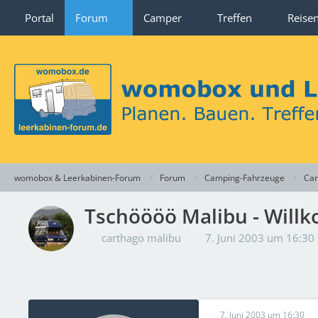
Portal
Forum
Camper
Treffen
Reise
womobox & Leerkabinen-Forum
Forum
Camping-Fahrzeuge
Car
Tschöööö Malibu - Wil
carthago malibu
7. Juni 2003 um 16:30
7. Juni 2003 um 16:30