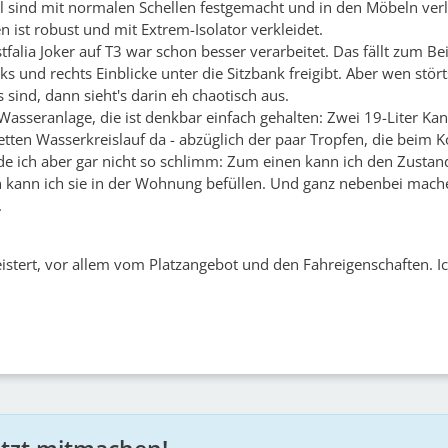
l sind mit normalen Schellen festgemacht und in den Möbeln verl
 ist robust und mit Extrem-Isolator verkleidet.
alia Joker auf T3 war schon besser verarbeitet. Das fällt zum Bei
nks und rechts Einblicke unter die Sitzbank freigibt. Aber wen stö
sind, dann sieht's darin eh chaotisch aus.
Wasseranlage, die ist denkbar einfach gehalten: Zwei 19-Liter Kan
etten Wasserkreislauf da - abzüglich der paar Tropfen, die beim 
de ich aber gar nicht so schlimm: Zum einen kann ich den Zustan
 kann ich sie in der Wohnung befüllen. Und ganz nebenbei mache
.
eistert, vor allem vom Platzangebot und den Fahreigenschaften. I