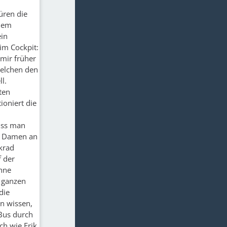
üren die
 dem
ein
im Cockpit:
mir früher
belchen den
l.
ten
ioniert die
muss man
ie Damen an
nkrad
f der
ehne
n ganzen
die
n wissen,
 Bus durch
ch wie Erik