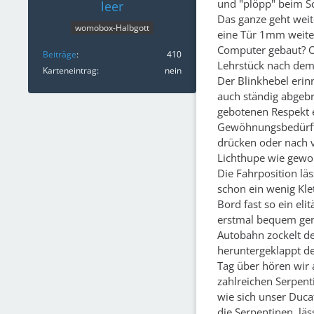
und "plöpp" beim Sc
leer
Das ganze geht weit
womobox-Halbgott
eine Tür 1mm weiter
Computer gebaut? Od
Beiträge
410
Lehrstück nach dem
Karteneintrag
nein
Der Blinkhebel erin
auch ständig abgebr
gebotenen Respekt en
Gewöhnungsbedürftig
drücken oder nach v
Lichthupe wie gewoh
Die Fahrposition lä
schon ein wenig Kl
Bord fast so ein eli
erstmal bequem gema
Autobahn zockelt de
heruntergeklappt d
Tag über hören wir
zahlreichen Serpen
wie sich unser Duca
die Serpentinen, lä