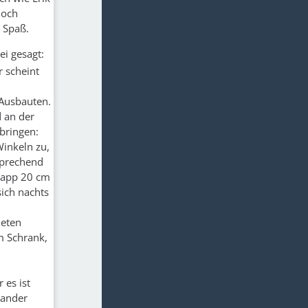
doch
 Spaß.
ei gesagt:
 scheint
-Ausbauten.
 an der
 bringen:
Winkeln zu,
sprechend
knapp 20 cm
sich nachts
deten
m Schrank,
 es ist
nander