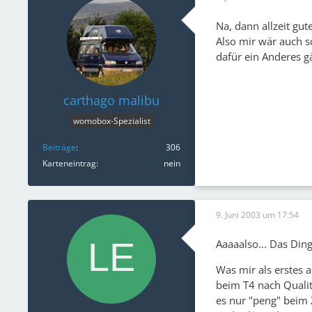
Na, dann allzeit gu
Also mir wär auch 
dafür ein Anderes gä
carthago malibu
womobox-Spezialist
Beiträge
306
Karteneintrag
nein
9. Juni 2003 um 17:54
Aaaaalso... Das Din
Was mir als erstes a
beim T4 nach Qualitä
es nur "peng" beim