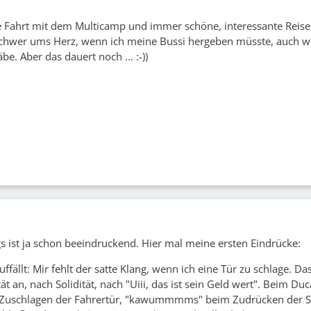
te Fahrt mit dem Multicamp und immer schöne, interessante Reise
schwer ums Herz, wenn ich meine Bussi hergeben müsste, auch w
be. Aber das dauert noch ... :-))
gs ist ja schon beeindruckend. Hier mal meine ersten Eindrücke:
uffällt: Mir fehlt der satte Klang, wenn ich eine Tür zu schlage. Da
t an, nach Solidität, nach "Uiii, das ist sein Geld wert". Beim Du
 Zuschlagen der Fahrertür, "kawummmms" beim Zudrücken der S