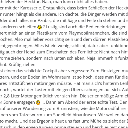
hließen der Hecktür. Naja, man kann nicht alles haben.
er mit der Karosserie. Erstaunlich, dass beim Schließen der Heckt
 runter hängt als die andere. Ich dachte, die Dinger werden mit
er doch alles nur Azubis, die mit Säge und Feile da stehen und 
 anderen schleifen
? Lustig sind auch die Bedieneinrichtungen 
nert mich an einen Plastikarm vom Playmobilmännchen, die sind 
ochen. Also mal lieber vorsichtig sein und dem dürren Plastikhe
tgegenbringen. Alles ist ein wenig schlicht, dafür aber funktionel
 auch der Hebel zum Einschalten des Fernlichts: Nicht nach hin
orne ziehen, sondern nach unten schieben. Naja, immerhin funkt
nt: Kräftig ziehen.
sst einen das schlichte Cockpit aber vergessen: Zum Einsteigen 
ettern, und der Boden im Wohnraum ist so hoch, dass man für d
täres Trittstüfchen mitbringen müsste. Hat man sich's hinterm Le
cht, wartet der Laster mit einigen Überraschungen auf sich. Au
r 2,8 Liter Motor gemütlich vor sich hin. Die serienmäßige Arml
er Sonne entgegen
... Dann am Abend der erste echte Test. De
 auf unserer Wanderung zum Brünnstein, wie die Motorradfahrer 
tinen vom Tatzelwurm zum Sudelfeld hinaufrasen. Wir wollen dan
to macht. Und das Ergebnis haut uns fast um: Mühelos zieht der
sst sich in den engen Kurven prima steuern und beschleunigt dana