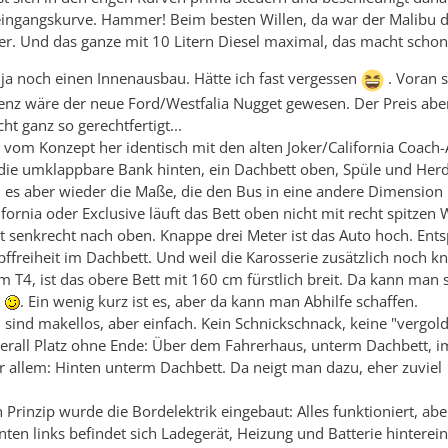
leingangskurve. Hammer! Beim besten Willen, da war der Malibu 
r. Und das ganze mit 10 Litern Diesel maximal, das macht schon
t ja noch einen Innenausbau. Hätte ich fast vergessen
. Voran s
enz wäre der neue Ford/Westfalia Nugget gewesen. Der Preis aber
ht ganz so gerechtfertigt...
 vom Konzept her identisch mit den alten Joker/California Coach
 die umklappbare Bank hinten, ein Dachbett oben, Spüle und Herd
nd es aber wieder die Maße, die den Bus in eine andere Dimension
fornia oder Exclusive läuft das Bett oben nicht mit recht spitzen 
st senkrecht nach oben. Knappe drei Meter ist das Auto hoch. Ent
opffreiheit im Dachbett. Und weil die Karosserie zusätzlich noch 
vom T4, ist das obere Bett mit 160 cm fürstlich breit. Da kann man 
n
. Ein wenig kurz ist es, aber da kann man Abhilfe schaffen.
sind makellos, aber einfach. Kein Schnickschnack, keine "vergol
erall Platz ohne Ende: Über dem Fahrerhaus, unterm Dachbett, i
r allem: Hinten unterm Dachbett. Da neigt man dazu, eher zuviel
rinzip wurde die Bordelektrik eingebaut: Alles funktioniert, aber
nten links befindet sich Ladegerät, Heizung und Batterie hinterei