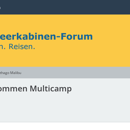
n
thago Malibu
lkommen Multicamp