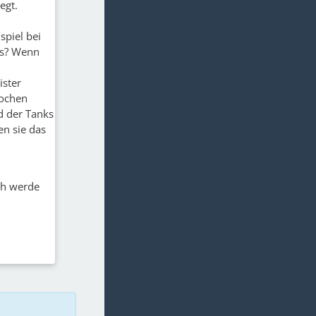
egt.
spiel bei
rts? Wenn
ister
Kochen
d der Tanks
n sie das
ch werde