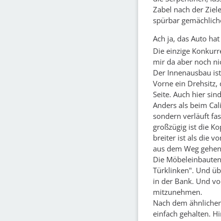
Zabel nach der Zie
spürbar gemächliche
Ach ja, das Auto ha
Die einzige Konkurr
mir da aber noch nic
Der Innenausbau ist
Vorne ein Drehsitz,
Seite. Auch hier si
Anders als beim Cali
sondern verläuft fa
großzügig ist die K
breiter ist als die 
aus dem Weg gehe
Die Möbeleinbauten 
Türklinken". Und üb
in der Bank. Und vo
mitzunehmen.
Nach dem ähnlichen P
einfach gehalten. Hi