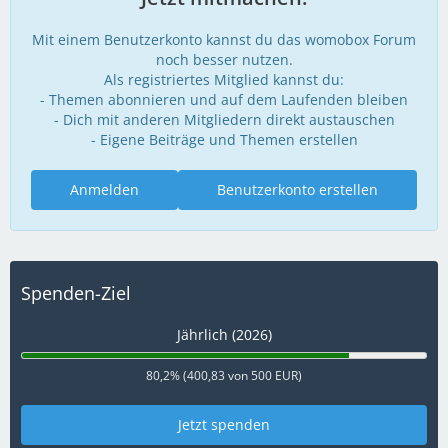
Mit einem Benutzerkonto kannst du das womobox Forum
noch besser nutzen.
Als registriertes Mitglied kannst du:
- Themen abonnieren und auf dem Laufenden bleiben
- Dich mit anderen Mitgliedern direkt austauschen
- Eigene Beiträge und Themen erstellen
Anmelden
Benutzerkonto erstellen
Spenden-Ziel
Jährlich (2026)
80,2% (400,83 von 500 EUR)
Jetzt spenden