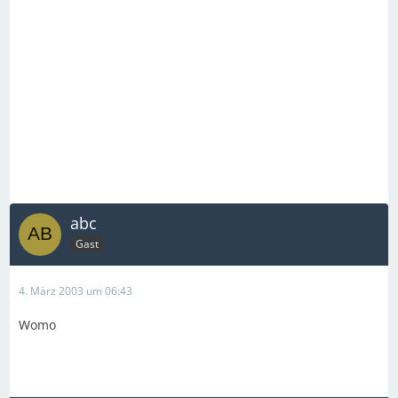
abc
Gast
4. März 2003 um 06:43
Womo