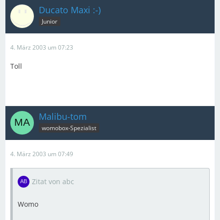
Ducato Maxi :-)
Junior
4. März 2003 um 07:23
Toll
Malibu-tom
womobox-Spezialist
4. März 2003 um 07:49
Zitat von abc
Womo