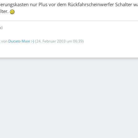
cherungskasten nur Plus vor dem Rückfahrscheinwerfer Schalter wa
lter.
xi
zt von
Ducato Maxi :-)
(
24. Februar 2003 um 06:39
)