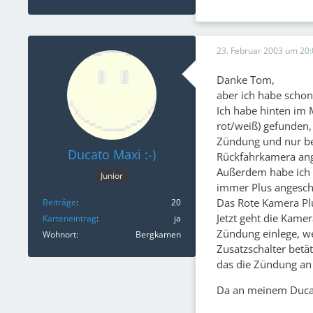
23. Februar 2003 um 20:
Danke Tom,
aber ich habe schon
Ich habe hinten im 
rot/weiß) gefunden, 
Zündung und nur bei
Ducato Maxi :-)
Rückfahrkamera ang
Außerdem habe ich a
Junior
immer Plus angesch
Das Rote Kamera Pl
Beiträge
20
Jetzt geht die Kame
Karteneintrag
ja
Zündung einlege, we
Wohnort
Bergkamen
Zusatzschalter bet
das die Zündung an is
Da an meinem Ducato