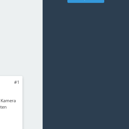
#1
e Kamera
eten