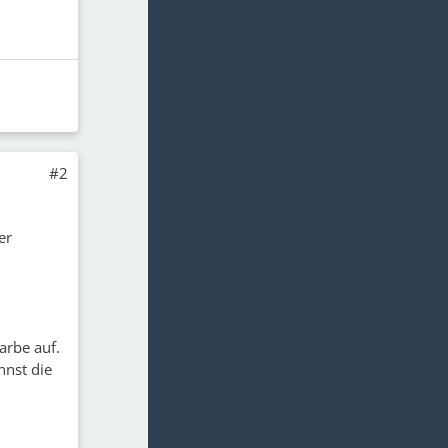
#2
er
arbe auf.
nnst die