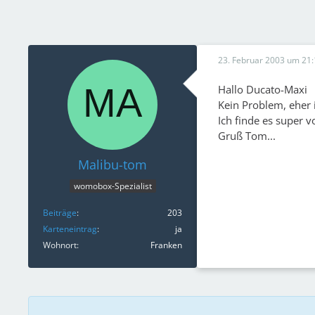
23. Februar 2003 um 21:
Hallo Ducato-Maxi
Kein Problem, eher i
Ich finde es super v
Gruß Tom...
Malibu-tom
womobox-Spezialist
Beiträge
203
Karteneintrag
ja
Wohnort
Franken