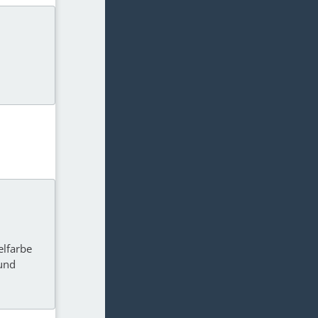
elfarbe
 und