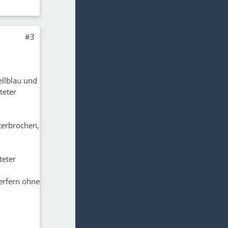
#3
ellblau und
teter
terbrochen,
teter
erfern ohne