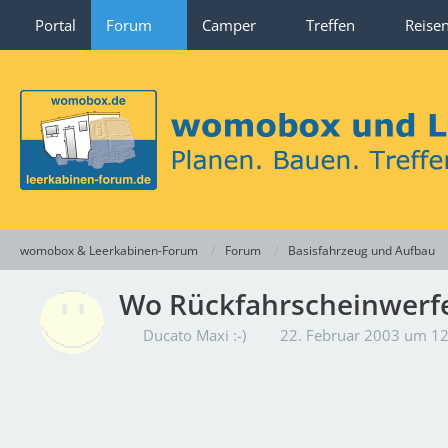
Portal
Forum
Camper
Treffen
Reise
womobox & Leerkabinen-Forum
Forum
Basisfahrzeug und Aufbau
Wo Rückfahrscheinwerfe
Ducato Maxi :-)
22. Februar 2003 um 1