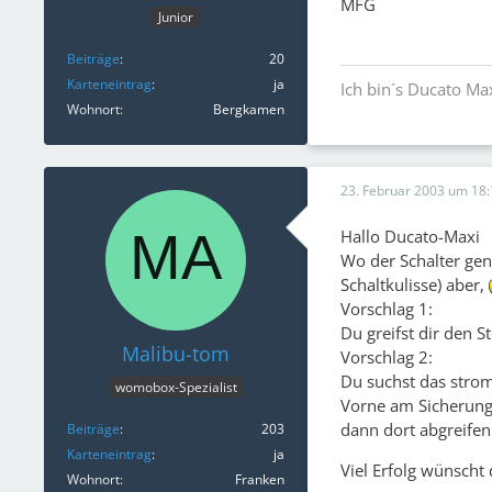
MFG
Junior
Beiträge
20
Karteneintrag
ja
Ich bin´s Ducato Ma
Wohnort
Bergkamen
23. Februar 2003 um 18:
Hallo Ducato-Maxi
Wo der Schalter gen
Schaltkulisse) aber,
Vorschlag 1:
Du greifst dir den 
Malibu-tom
Vorschlag 2:
Du suchst das strom
womobox-Spezialist
Vorne am Sicherungs
dann dort abgreifen
Beiträge
203
Karteneintrag
ja
Viel Erfolg wünscht 
Wohnort
Franken