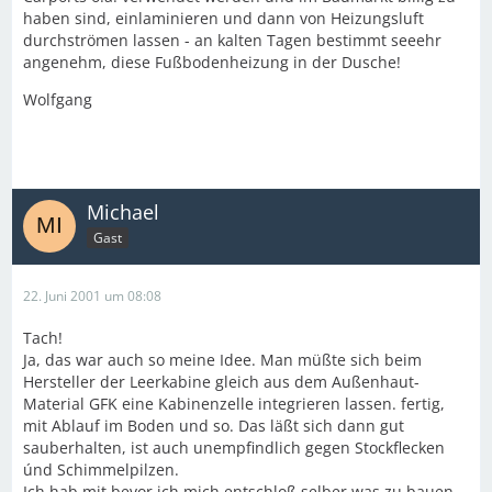
haben sind, einlaminieren und dann von Heizungsluft
durchströmen lassen - an kalten Tagen bestimmt seeehr
angenehm, diese Fußbodenheizung in der Dusche!
Wolfgang
Michael
Gast
22. Juni 2001 um 08:08
Tach!
Ja, das war auch so meine Idee. Man müßte sich beim
Hersteller der Leerkabine gleich aus dem Außenhaut-
Material GFK eine Kabinenzelle integrieren lassen. fertig,
mit Ablauf im Boden und so. Das läßt sich dann gut
sauberhalten, ist auch unempfindlich gegen Stockflecken
únd Schimmelpilzen.
Ich hab mit bevor ich mich entschloß selber was zu bauen,