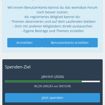
Mit einem Benutzerkonto kannst du das womobox Forum
noch besser nutzen.
Als registriertes Mitglied kannst du:
- Themen abonnieren und auf dem Laufenden bleiben
- Dich mit anderen Mitgliedern direkt austauschen
- Eigene Beiträge und Themen erstellen
Anmelden
Benutzerkonto erstellen
Spenden-Ziel
Jährlich (2026)
80,2% (400,83 von 500 EUR)
Jetzt spenden