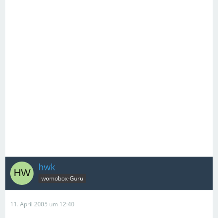
hwk
womobox-Guru
11. April 2005 um 12:40