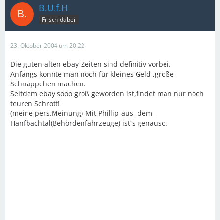
B.U.f.H
Frisch-dabei
23. Oktober 2004 um 20:22
Die guten alten ebay-Zeiten sind definitiv vorbei.
Anfangs konnte man noch für kleines Geld ,große
Schnäppchen machen.
Seitdem ebay sooo groß geworden ist,findet man nur noch
teuren Schrott!
(meine pers.Meinung)-Mit Phillip-aus -dem-
Hanfbachtal(Behördenfahrzeuge) ist´s genauso.